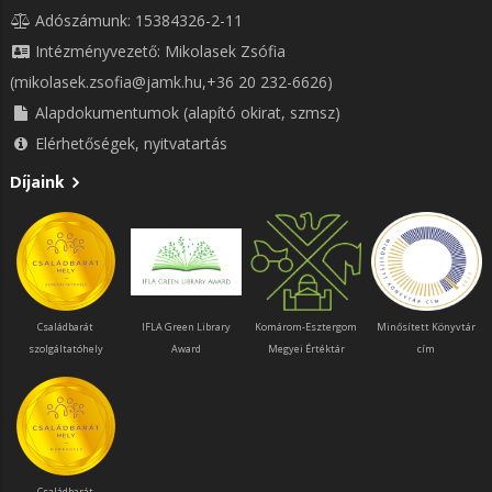
Adószámunk: 15384326-2-11
Intézményvezető: Mikolasek Zsófia
(mikolasek.zsofia@jamk.hu,+36 20 232-6626)
Alapdokumentumok (alapító okirat, szmsz)
Elérhetőségek, nyitvatartás
Díjaink
Családbarát
IFLA Green Library
Komárom-Esztergom
Minősített Könyvtár
szolgáltatóhely
Award
Megyei Értéktár
cím
Családbarát