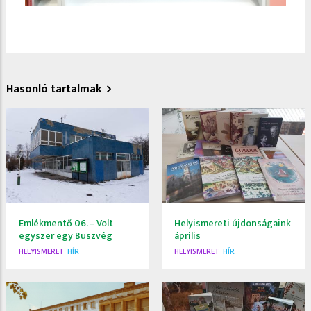
Hasonló tartalmak
Emlékmentő 06. – Volt
Helyismereti újdonságaink
egyszer egy Buszvég
április
HELYISMERET
HÍR
HELYISMERET
HÍR