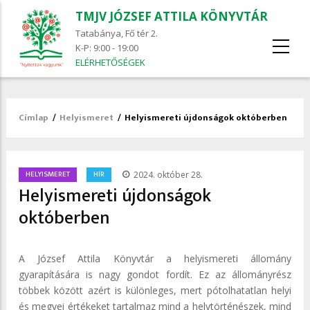
TMJV JÓZSEF ATTILA KÖNYVTÁR
Tatabánya, Fő tér 2.
K-P: 9:00 - 19:00
ELÉRHETŐSÉGEK
Címlap
/
Helyismeret
/
Helyismereti újdonságok októberben
Morzsa
/
HELYISMERET
HÍR
2024. október 28.
Helyismereti újdonságok
októberben
A József Attila Könyvtár a helyismereti állomány
gyarapítására is nagy gondot fordít. Ez az állományrész
többek között azért is különleges, mert pótolhatatlan helyi
és megyei értékeket tartalmaz mind a helytörténészek, mind