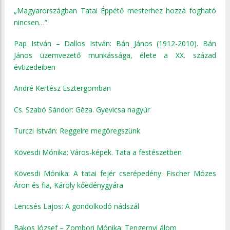
„Magyarországban Tatai Éppétő mesterhez hozzá fogható
nincsen…”
Pap István – Dallos István: Bán János (1912-2010). Bán
János üzemvezető munkássága, élete a XX. század
évtizedeiben
André Kertész Esztergomban
Cs. Szabó Sándor: Géza. Gyevicsa nagyúr
Turczi István: Reggelre megöregszünk
Kövesdi Mónika: Város-képek. Tata a festészetben
Kövesdi Mónika: A tatai fejér cserépedény. Fischer Mózes
Áron és fia, Károly kőedénygyára
Lencsés Lajos: A gondolkodó nádszál
Bakos József – Zombori Mónika: Tengernyi álom