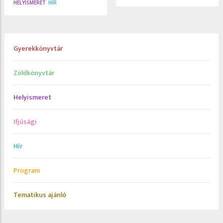
HELYISMERET
HÍR
Gyerekkönyvtár
Zöldkönyvtár
Helyismeret
Ifjúsági
Hír
Program
Tematikus ajánló