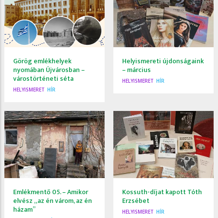
Görög emlékhelyek
Helyismereti újdonságaink
nyomában Újvárosban –
– március
várostörténeti séta
HELYISMERET
HÍR
HELYISMERET
HÍR
Emlékmentő 05. – Amikor
Kossuth-díjat kapott Tóth
elvész „az én várom, az én
Erzsébet
házam”
HELYISMERET
HÍR