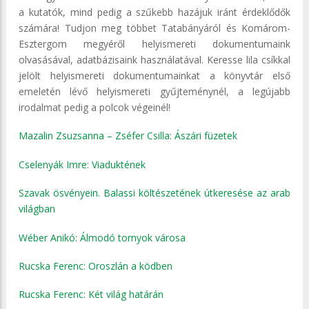
a kutatók, mind pedig a szűkebb hazájuk iránt érdeklődők
számára! Tudjon meg többet Tatabányáról és Komárom-
Esztergom megyéről helyismereti dokumentumaink
olvasásával, adatbázisaink használatával. Keresse lila csíkkal
jelölt helyismereti dokumentumainkat a könyvtár első
emeletén lévő helyismereti gyűjteménynél, a legújabb
irodalmat pedig a polcok végeinél!
Mazalin Zsuzsanna – Zséfer Csilla: Ászári füzetek
Cselenyák Imre: Viaduktének
Szavak ösvényein. Balassi költészetének útkeresése az arab
világban
Wéber Anikó: Álmodó tornyok városa
Rucska Ferenc: Oroszlán a ködben
Rucska Ferenc: Két világ határán