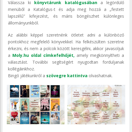
Válassza ki
könyvtárunk katalógusában
a legördülő
menüből a Katalógus-t és adja meg hozzá a „festett
lapszélű” kifejezést, és máris böngészhet különleges
állományunkból.
Az alábbi képpel szeretnénk ötletet adni a különböző
pontokhoz megfelelő könyvekkel. Ha felkészülten szeretne
érkezni, és nem a polcok között keresgélni, akkor javasoljuk
a
Moly.hu oldal címkefelhőjét,
amely megkönnyítheti a
választást. További segítségért nyugodtan forduljanak
kollégáinkhoz.
Bingó játékunkról a
szövegre kattintva
olvashatnak.