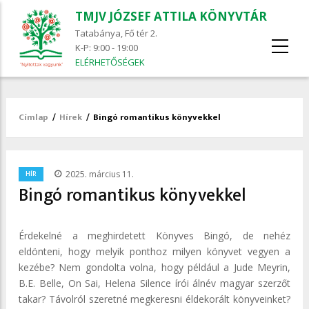
TMJV JÓZSEF ATTILA KÖNYVTÁR
Tatabánya, Fő tér 2.
K-P: 9:00 - 19:00
ELÉRHETŐSÉGEK
Címlap
/
Hírek
/
Bingó romantikus könyvekkel
Morzsa
/
HÍR
2025. március 11.
Bingó romantikus könyvekkel
Érdekelné a meghirdetett Könyves Bingó, de nehéz
eldönteni, hogy melyik ponthoz milyen könyvet vegyen a
kezébe? Nem gondolta volna, hogy például a Jude Meyrin,
B.E. Belle, On Sai, Helena Silence írói álnév magyar szerzőt
takar? Távolról szeretné megkeresni éldekorált könyveinket?