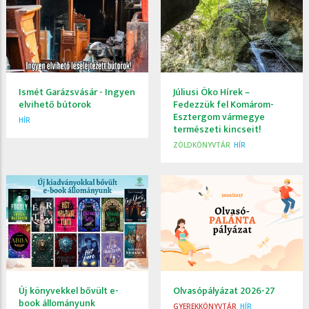
Ismét Garázsvásár - Ingyen
Júliusi Öko Hírek –
elvihető bútorok
Fedezzük fel Komárom-
Esztergom vármegye
HÍR
természeti kincseit!
ZÖLDKÖNYVTÁR
HÍR
Új könyvekkel bővült e-
Olvasópályázat 2026-27
book állományunk
GYEREKKÖNYVTÁR
HÍR