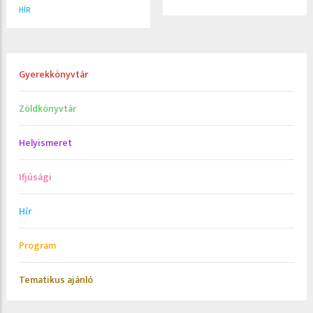
HÍR
Gyerekkönyvtár
Zöldkönyvtár
Helyismeret
Ifjúsági
Hír
Program
Tematikus ajánló