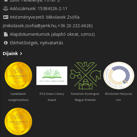
Adószámunk: 15384326-2-11
Intézményvezető: Mikolasek Zsófia
(mikolasek.zsofia@jamk.hu,+36 20 232-6626)
Alapdokumentumok (alapító okirat, szmsz)
Elérhetőségek, nyitvatartás
Díjaink
Családbarát
IFLA Green Library
Komárom-Esztergom
Minősített Könyvtár
szolgáltatóhely
Award
Megyei Értéktár
cím