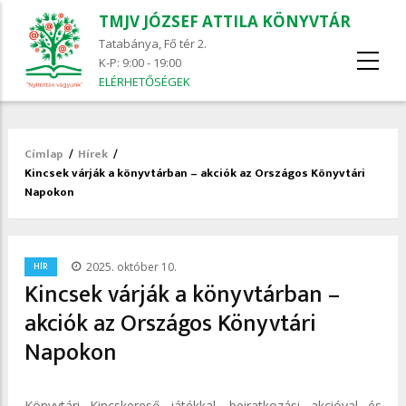
TMJV JÓZSEF ATTILA KÖNYVTÁR
Tatabánya, Fő tér 2.
K-P: 9:00 - 19:00
ELÉRHETŐSÉGEK
Címlap
/
Hírek
/
Morzsa
Kincsek várják a könyvtárban – akciók az Országos Könyvtári
Napokon
/
HÍR
2025. október 10.
Kincsek várják a könyvtárban –
akciók az Országos Könyvtári
Napokon
Könyvtári Kincskereső játékkal, beiratkozási akcióval és