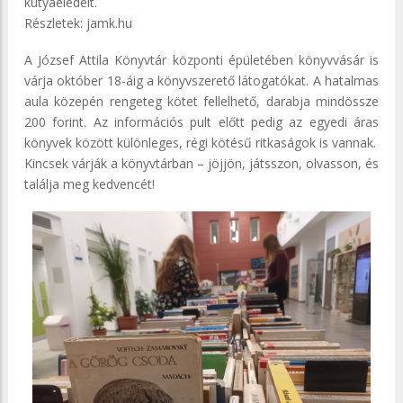
kutyaeledelt.
Részletek: jamk.hu
A József Attila Könyvtár központi épületében könyvvásár is
várja október 18-áig a könyvszerető látogatókat. A hatalmas
aula közepén rengeteg kötet fellelhető, darabja mindössze
200 forint. Az információs pult előtt pedig az egyedi áras
könyvek között különleges, régi kötésű ritkaságok is vannak.
Kincsek várják a könyvtárban – jöjjön, játsszon, olvasson, és
találja meg kedvencét!