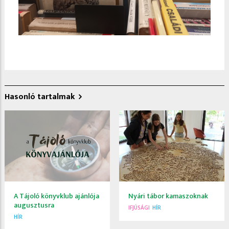
Hasonló tartalmak
A Tájoló könyvklub ajánlója
Nyári tábor kamaszoknak
augusztusra
IFJÚSÁGI
HÍR
HÍR