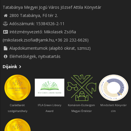
Tatabánya Megyei Jogú Város József Attila Könyvtár
2800 Tatabánya, Fő tér 2.
Adószámunk: 15384326-2-11
Intézményvezető: Mikolasek Zsófia
(mikolasek.zsofia@jamk.hu,+36 20 232-6626)
Alapdokumentumok (alapító okirat, szmsz)
Elérhetőségek, nyitvatartás
Díjaink
Családbarát
IFLA Green Library
Komárom-Esztergom
Minősített Könyvtár
szolgáltatóhely
Award
Megyei Értéktár
cím