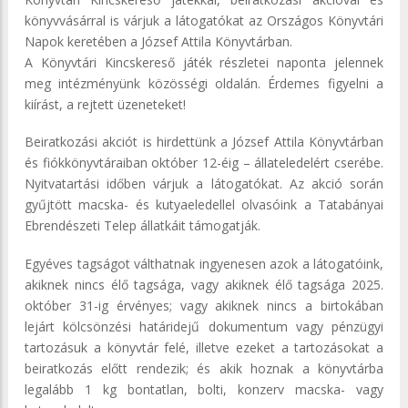
könyvvásárral is várjuk a látogatókat az Országos Könyvtári
Napok keretében a József Attila Könyvtárban.
A Könyvtári Kincskereső játék részletei naponta jelennek
meg intézményünk közösségi oldalán. Érdemes figyelni a
kiírást, a rejtett üzeneteket!
Beiratkozási akciót is hirdettünk a József Attila Könyvtárban
és fiókkönyvtáraiban október 12-éig – állateledelért cserébe.
Nyitvatartási időben várjuk a látogatókat. Az akció során
gyűjtött macska- és kutyaeledellel olvasóink a Tatabányai
Ebrendészeti Telep állatkáit támogatják.
Egyéves tagságot válthatnak ingyenesen azok a látogatóink,
akiknek nincs élő tagsága, vagy akiknek élő tagsága 2025.
október 31-ig érvényes; vagy akiknek nincs a birtokában
lejárt kölcsönzési határidejű dokumentum vagy pénzügyi
tartozásuk a könyvtár felé, illetve ezeket a tartozásokat a
beiratkozás előtt rendezik; és akik hoznak a könyvtárba
legalább 1 kg bontatlan, bolti, konzerv macska- vagy