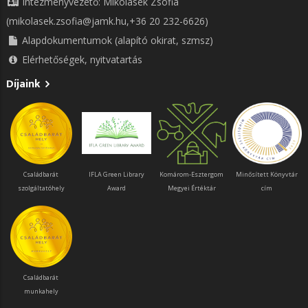
Intézményvezető: Mikolasek Zsófia
(mikolasek.zsofia@jamk.hu,+36 20 232-6626)
Alapdokumentumok (alapító okirat, szmsz)
Elérhetőségek, nyitvatartás
Díjaink
Családbarát
IFLA Green Library
Komárom-Esztergom
Minősített Könyvtár
szolgáltatóhely
Award
Megyei Értéktár
cím
Családbarát
munkahely