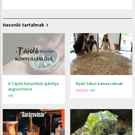
Hasonló tartalmak
A Tájoló könyvklub ajánlója
Nyári tábor kamaszoknak
augusztusra
IFJÚSÁGI
HÍR
HÍR