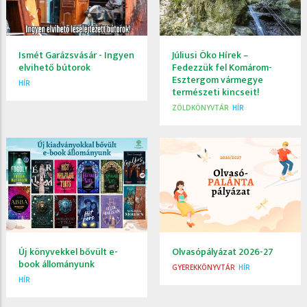
Ismét Garázsvásár - Ingyen
Júliusi Öko Hírek –
elvihető bútorok
Fedezzük fel Komárom-
Esztergom vármegye
HÍR
természeti kincseit!
ZÖLDKÖNYVTÁR
HÍR
Új könyvekkel bővült e-
Olvasópályázat 2026-27
book állományunk
GYEREKKÖNYVTÁR
HÍR
HÍR