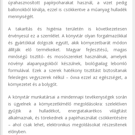
újrahasznosított papírpoharakat használ, a vizet pedig
ballonokból kínálja, ezzel is csökkentve a műanyag hulladék
mennyiségét.
A takarítás és higiénia területén is következetesen
érvényesül ez a szemlélet. A könyvtár olyan forgalmazókkal
és gyártókkal dolgozik együtt, akik környezetbarát módon
állítják elő termékeiket. Magyar fejlesztésű, magas
minőségű tisztító- és mosószereket használnak, amelyek
növényi alapanyagokból készülnek, biológiailag lebomló
formulával. Ezek a szerek hatékony tisztítást biztosítanak
felesleges vegyszerek nélkül – óvva ezzel az egészséget, a
környezetet és a bolygót.
A könyvtár munkatársai a mindennapi tevékenységek során
is ügyelnek a környezetkímélő megoldásokra: szelektíven
gyűjtik a hulladékot, energiatakarékos világítást
alkalmaznak, és törekednek a papírhasználat csökkentésére
– ahol csak lehet, elektronikus megoldásokat részesítenek
előnyben.