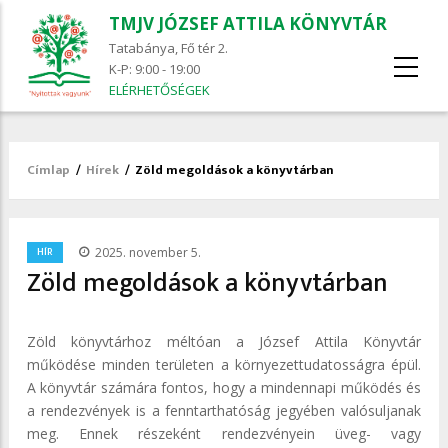
TMJV JÓZSEF ATTILA KÖNYVTÁR
Tatabánya, Fő tér 2.
K-P: 9:00 - 19:00
ELÉRHETŐSÉGEK
Címlap
/
Hírek
/
Zöld megoldások a könyvtárban
Morzsa
/
HÍR
2025. november 5.
Zöld megoldások a könyvtárban
Zöld könyvtárhoz méltóan a József Attila Könyvtár
működése minden területen a környezettudatosságra épül.
A könyvtár számára fontos, hogy a mindennapi működés és
a rendezvények is a fenntarthatóság jegyében valósuljanak
meg. Ennek részeként rendezvényein üveg- vagy