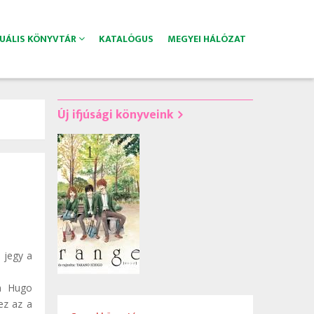
TUÁLIS KÖNYVTÁR
KATALÓGUS
MEGYEI HÁLÓZAT
Új ifjúsági könyveink
 jegy a
an Hugo
ez az a