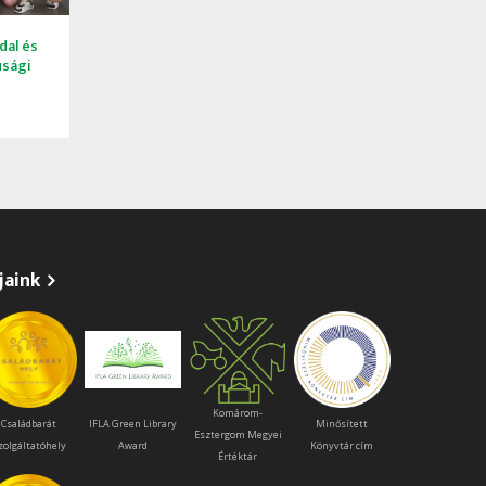
dal és
júsági
jaink
Komárom-
Családbarát
IFLA Green Library
Minősített
Esztergom Megyei
zolgáltatóhely
Award
Könyvtár cím
Értéktár