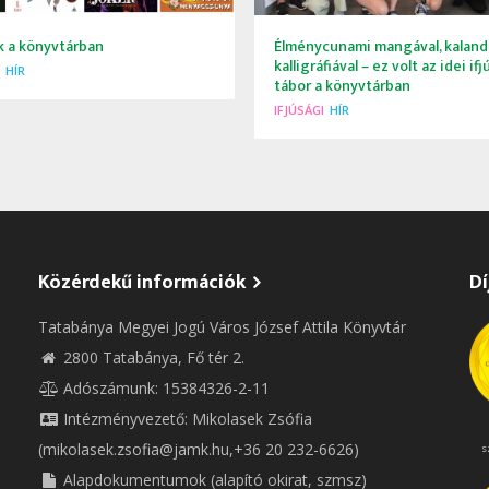
 a könyvtárban
Élménycunami mangával, kaland
kalligráfiával – ez volt az idei if
HÍR
tábor a könyvtárban
IFJÚSÁGI
HÍR
Közérdekű információk
Dí
Tatabánya Megyei Jogú Város József Attila Könyvtár
2800 Tatabánya, Fő tér 2.
Adószámunk: 15384326-2-11
Intézményvezető: Mikolasek Zsófia
(mikolasek.zsofia@jamk.hu,+36 20 232-6626)
s
Alapdokumentumok (alapító okirat, szmsz)