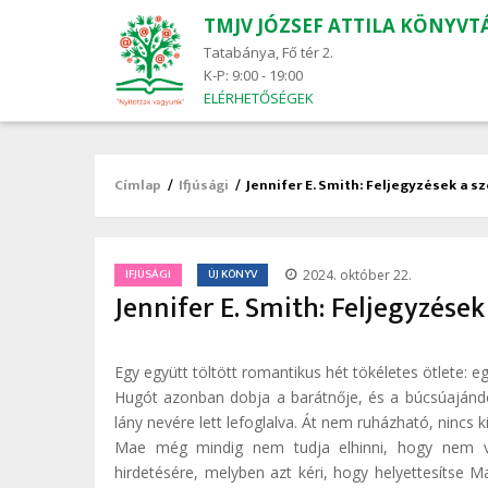
TMJV JÓZSEF ATTILA KÖNYVT
Main
navigation
Tatabánya, Fő tér 2.
K-P: 9:00 - 19:00
ELÉRHETŐSÉGEK
Címlap
/
Ifjúsági
/
Jennifer E. Smith: Feljegyzések a s
Morzsa
/
IFJÚSÁGI
ÚJ KÖNYV
2024. október 22.
Jennifer E. Smith: Feljegyzések
Egy együtt töltött romantikus hét tökéletes ötlete: e
Hugót azonban dobja a barátnője, és a búcsúajándék
lány nevére lett lefoglalva. Át nem ruházható, nincs ki
Mae még mindig nem tudja elhinni, hogy nem vet
hirdetésére, melyben azt kéri, hogy helyettesítse M