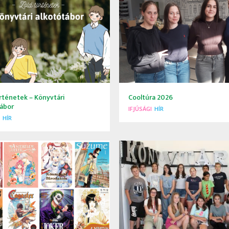
rténetek – Könyvtári
Cooltúra 2026
tábor
IFJÚSÁGI
HÍR
HÍR