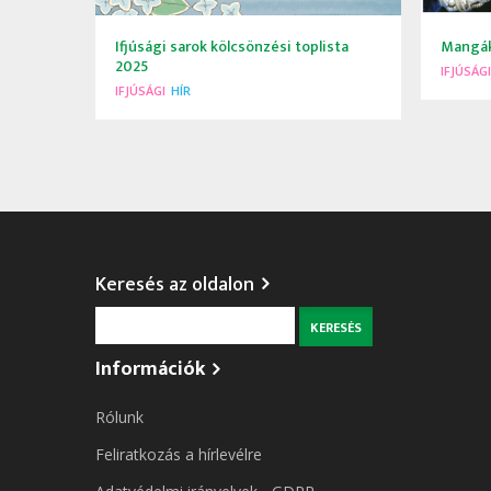
Ifjúsági sarok kölcsönzési toplista
Mangák
2025
IFJÚSÁGI
IFJÚSÁGI
HÍR
Keresés az oldalon
Keresés
Információk
Rólunk
Feliratkozás a hírlevélre