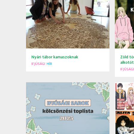
Nyári tábor kamaszoknak
Zöld tö
alkotó
IFJÚSÁGI
HÍR
IFJÚSÁGI