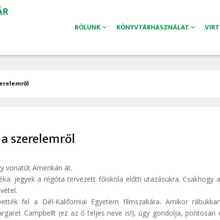
ÁR
RÓLUNK
KÖNYVTÁRHASZNÁLAT
VIR
zerelemről
 a szerelemről
gy vonatút Amerikán át.
a: jegyek a régóta tervezett főiskola előtti utazásukra. Csakhogy a
vétel.
ték fel a Dél-Kaliforniai Egyetem filmszakára. Amikor rábukk
argaret Campbellt (ez az ő teljes neve is!), úgy gondolja, pontosan 