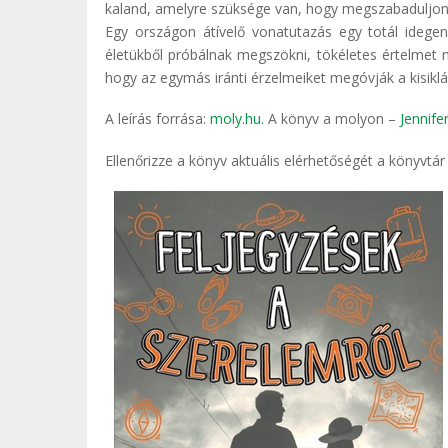
kaland, amelyre szüksége van, hogy megszabaduljon 
Egy országon átívelő vonatutazás egy totál ideg
életükből próbálnak megszökni, tökéletes értelmet n
hogy az egymás iránti érzelmeiket megóvják a kisiklá
A leírás forrása:
moly.hu.
A könyv a molyon –
Jennife
Ellenőrizze a könyv aktuális elérhetőségét a könyvtá