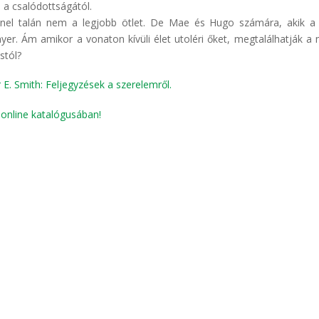
a csalódottságától.
ennel talán nem a legjobb ötlet. De Mae és Hugo számára, akik a
yer. Ám amikor a vonaton kívüli élet utoléri őket, megtalálhatják a 
stól?
r E. Smith: Feljegyzések a szerelemről.
r
online katalógusában!