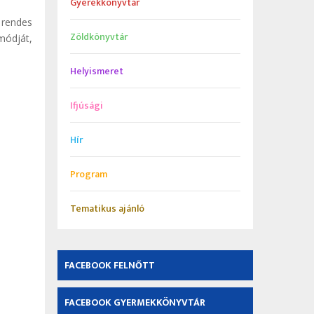
Gyerekkönyvtár
 rendes
Zöldkönyvtár
módját,
Helyismeret
Ifjúsági
Hír
Program
Tematikus ajánló
FACEBOOK FELNŐTT
FACEBOOK GYERMEKKÖNYVTÁR