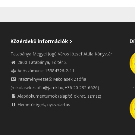
Közérdekű információk
Dí
Tatabánya Megyei Jogú Város József Attila Könyvtár
2800 Tatabánya, Fő tér 2.
Adószámunk: 15384326-2-11
Intézményvezető: Mikolasek Zsófia
(mikolasek.zsofia@jamk.hu,+36 20 232-6626)
s
Alapdokumentumok (alapító okirat, szmsz)
Elérhetőségek, nyitvatartás