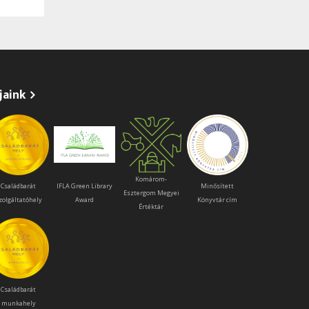
jaink
Komárom-
Családbarát
IFLA Green Library
Minősített
Esztergom Megyei
zolgáltatóhely
Award
Könyvtár cím
Értéktár
Családbarát
munkahely