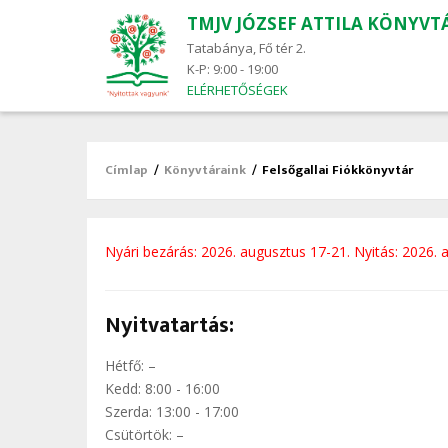
TMJV JÓZSEF ATTILA KÖNYVT
Main
navigation
Tatabánya, Fő tér 2.
K-P: 9:00 - 19:00
ELÉRHETŐSÉGEK
Címlap
/
Könyvtáraink
/
Felsőgallai Fiókkönyvtár
Morzsa
Nyári bezárás: 2026. augusztus 17-21. Nyitás: 2026. 
Nyitvatartás:
Hétfő: –
Kedd: 8:00 - 16:00
Szerda: 13:00 - 17:00
Csütörtök: –