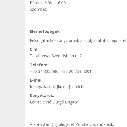
Péntek: 8:00 - 16:00
Szombat: –
Elérhetőségek
Felsőgallai fiókkönyvtárunk a szolgáltatóház épületébe
Cím:
Tatabánya, Szent István u. 21.
Telefon:
+36 34 325 086, +36 20 251 4201
E-mail:
felsogallai.fiok [kukac] jamk.hu
Könyvtáros:
Lehrreichné Dürgő Brigitta
A könyvtár Digitális Jólét Pontként is működik.