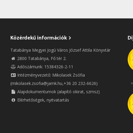
Közérdekű információk
Dí
Tatabánya Megyei Jogú Város József Attila Könyvtár
2800 Tatabánya, Fő tér 2.
Adószámunk: 15384326-2-11
Intézményvezető: Mikolasek Zsófia
(mikolasek.zsofia@jamk.hu,+36 20 232-6626)
s
Alapdokumentumok (alapító okirat, szmsz)
Elérhetőségek, nyitvatartás