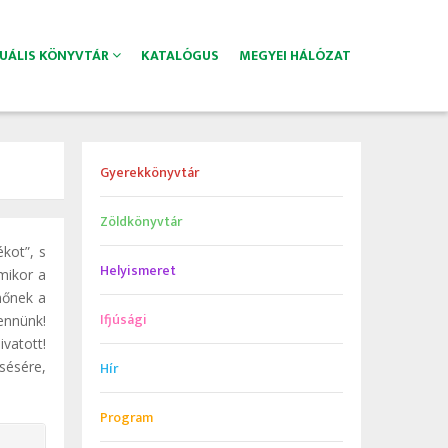
TUÁLIS KÖNYVTÁR
KATALÓGUS
MEGYEI HÁLÓZAT
Gyerekkönyvtár
Zöldkönyvtár
ékot”, s
Helyismeret
mikor a
nőnek a
Ifjúsági
bennünk!
vatott!
Hír
sésére,
Program