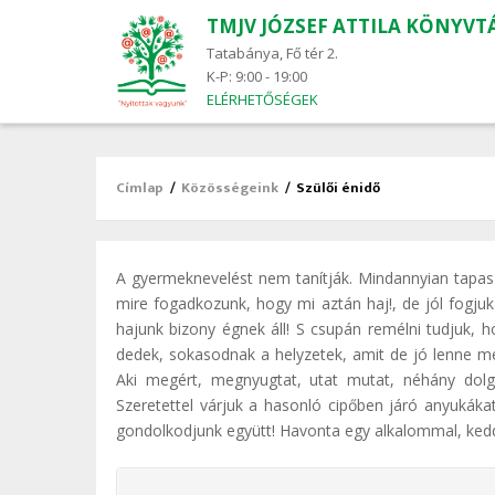
TMJV JÓZSEF ATTILA KÖNYVT
Main
navigation
Tatabánya, Fő tér 2.
K-P: 9:00 - 19:00
ELÉRHETŐSÉGEK
Címlap
/
Közösségeink
/
Szülői énidő
Morzsa
A gyermeknevelést nem tanítják. Mindannyian tapaszta
mire fogadkozunk, hogy mi aztán haj!, de jól fogjuk
hajunk bizony égnek áll! S csupán remélni tudjuk, h
dedek, sokasodnak a helyzetek, amit de jó lenne mego
Aki megért, megnyugtat, utat mutat, néhány dolgo
Szeretettel várjuk a hasonló cipőben járó anyuká
gondolkodjunk együtt! Havonta egy alkalommal, kedd