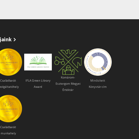
jaink
Komárom-
Családbarát
IFLA Green Library
Minősített
Esztergom Megyei
zolgáltatóhely
Award
Könyvtár cím
Értéktár
Családbarát
munkahely