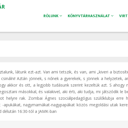
ÁR
RÓLUNK
KÖNYVTÁRHASZNÁLAT
VIR
lunk, látunk ezt-azt. Van ami tetszik, és van, ami „kiveri a biztosít
 csinálni! Aztán jönnek, s nőnek a gyerekek, s jönnek a helyzetek, a
ogy akkor és ott, a legjobb tudásunk szerint kezeltük azt. S ahogy 
sztani másokkal, és valakivel, aki érti, aki tudja, mi játszódik le 
t helyre rak. Zombai Ágnes szociálpedagógus szülőklubja erre hi
kat -apukákat, nagymamákat-nagypapákat közös megoldási utak kere
 délután 16:30-tól a JAMK-ban