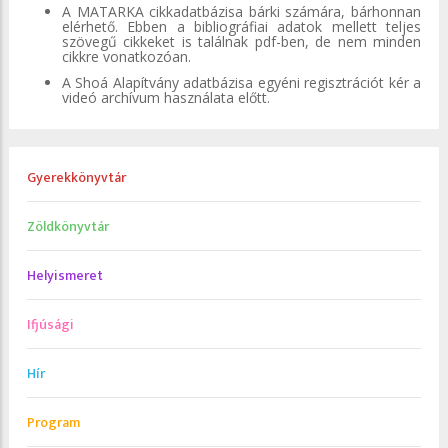
A MATARKA cikkadatbázisa bárki számára, bárhonnan
elérhető. Ebben a bibliográfiai adatok mellett teljes
szövegű cikkeket is találnak pdf-ben, de nem minden
cikkre vonatkozóan.
A Shoá Alapítvány adatbázisa egyéni regisztrációt kér a
videó archívum használata előtt.
Gyerekkönyvtár
Zöldkönyvtár
Helyismeret
Ifjúsági
Hír
Program