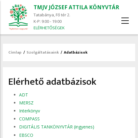
TMJV JÓZSEF ATTILA KÖNYVTÁR
Tatabánya, Fő tér 2.
K-P: 9:00 - 19:00
ELÉRHETŐSÉGEK
Címlap
/
Szolgáltatásaink
/
Adatbázisok
Morzsa
Elérhető adatbázisok
ADT
MERSZ
Interkönyv
COMPASS
DIGITÁLIS TANKÖNYVTÁR (ingyenes)
EBSCO