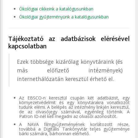
Ökológiai cikkeink a katalógusunkban
Ökológiai gyűjteményünk a katalógusunkban
Tájékoztató az adatbázisok elérésével
kapcsolatban
Ezek többsége kizárólag könyvtáraink (és
más előfizető intézmények)
internethálózatán keresztül érhető el.
Az EBSCO-n keresztül csupán két adatbázist, egy
környezetvédelmit és egy könyvtárakra vonatkozót
tudunk elérni. A belépés az intézmény linkjén keresztül,
de az olvasójegy számával, egyénileg történik. A
Patron ID-nél kell megadni az olvasói azonosítót.
A NAVA filmgyűjteményének korlátozott része,
továbbá a Digitális Tankönyvtár teljes gyűjteménye
bárki számára, bárhonnan elérhető.