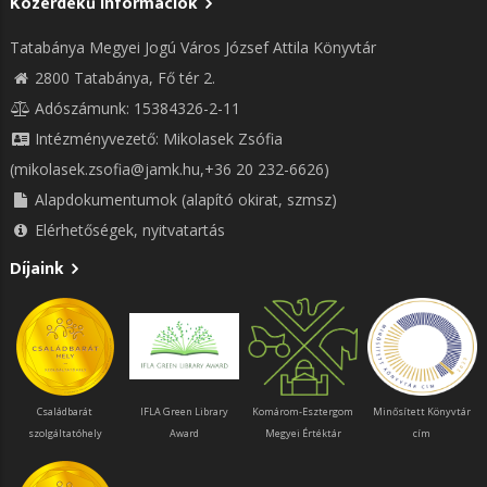
Közérdekű információk
Tatabánya Megyei Jogú Város József Attila Könyvtár
2800 Tatabánya, Fő tér 2.
Adószámunk: 15384326-2-11
Intézményvezető: Mikolasek Zsófia
(mikolasek.zsofia@jamk.hu,+36 20 232-6626)
Alapdokumentumok (alapító okirat, szmsz)
Elérhetőségek, nyitvatartás
Díjaink
Családbarát
IFLA Green Library
Komárom-Esztergom
Minősített Könyvtár
szolgáltatóhely
Award
Megyei Értéktár
cím