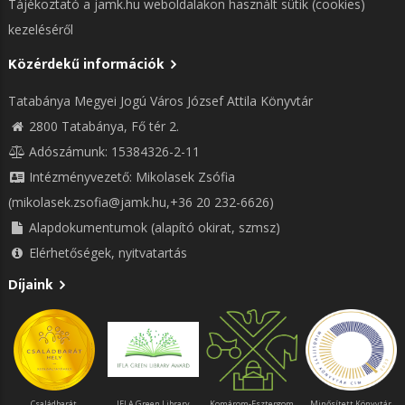
Tájékoztató a jamk.hu weboldalakon használt sütik (cookies)
kezeléséről
Közérdekű információk
Tatabánya Megyei Jogú Város József Attila Könyvtár
2800 Tatabánya, Fő tér 2.
Adószámunk: 15384326-2-11
Intézményvezető: Mikolasek Zsófia
(mikolasek.zsofia@jamk.hu,+36 20 232-6626)
Alapdokumentumok (alapító okirat, szmsz)
Elérhetőségek, nyitvatartás
Díjaink
Családbarát
IFLA Green Library
Komárom-Esztergom
Minősített Könyvtár