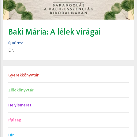
Baki Mária: A ​lélek virágai
ÚJ KÖNYV
Dr.
Gyerekkönyvtár
Zöldkönyvtár
Helyismeret
Ifjúsági
Hír