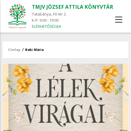
TMJV JÓZSEF ATTILA KÖNYVTÁR
Tatabánya, Fő tér 2.
K-P: 9:00 - 19:00
ELÉRHETŐSÉGEK
Címlap
/
Baki Mária
Morzsa