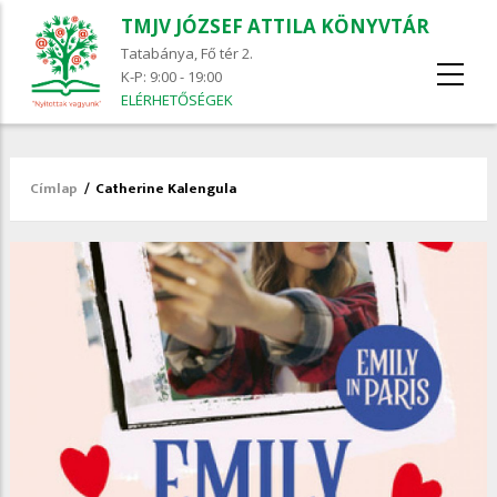
TMJV JÓZSEF ATTILA KÖNYVTÁR
Tatabánya, Fő tér 2.
K-P: 9:00 - 19:00
ELÉRHETŐSÉGEK
Címlap
/
Catherine Kalengula
Morzsa