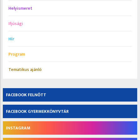
Helyismeret
Ifjúsági
Hír
Program
Tematikus ajánló
FACEBOOK FELNŐTT
FACEBOOK GYERMEKKÖNYVTÁR
INSTAGRAM