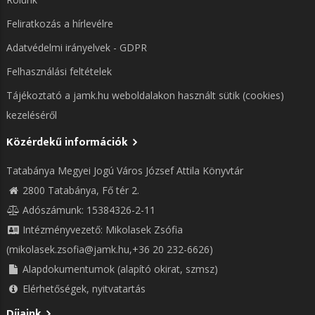
Feliratkozás a hírlevélre
Adatvédelmi irányelvek - GDPR
Felhasználási feltételek
Tájékoztató a jamk.hu weboldalakon használt sütik (cookies)
kezeléséről
Közérdekű információk
Tatabánya Megyei Jogú Város József Attila Könyvtár
2800 Tatabánya, Fő tér 2.
Adószámunk: 15384326-2-11
Intézményvezető: Mikolasek Zsófia
(mikolasek.zsofia@jamk.hu,+36 20 232-6626)
Alapdokumentumok (alapító okirat, szmsz)
Elérhetőségek, nyitvatartás
Díjaink