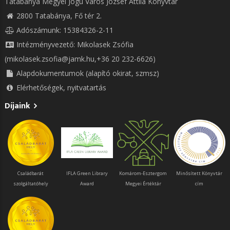
Tatabánya Megyei Jogú Város József Attila Könyvtár
2800 Tatabánya, Fő tér 2.
Adószámunk: 15384326-2-11
Intézményvezető: Mikolasek Zsófia
(mikolasek.zsofia@jamk.hu,+36 20 232-6626)
Alapdokumentumok (alapító okirat, szmsz)
Elérhetőségek, nyitvatartás
Díjaink
Családbarát
IFLA Green Library
Komárom-Esztergom
Minősített Könyvtár
szolgáltatóhely
Award
Megyei Értéktár
cím