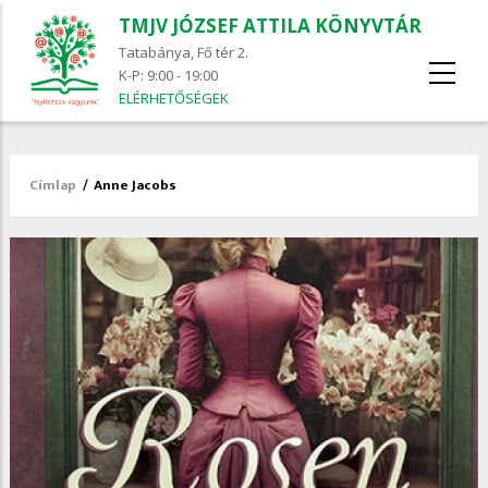
TMJV JÓZSEF ATTILA KÖNYVTÁR
Tatabánya, Fő tér 2.
K-P: 9:00 - 19:00
ELÉRHETŐSÉGEK
Címlap
/
Anne Jacobs
Morzsa