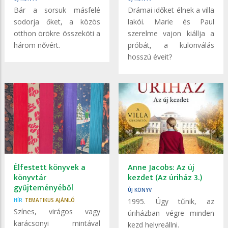
Bár a sorsuk másfelé
Drámai ​időket élnek a villa
sodorja őket, a közös
lakói. Marie és Paul
otthon örökre összeköti a
szerelme vajon kiállja a
három nővért.
próbát, a különválás
hosszú éveit?
Élfestett könyvek a
Anne Jacobs: Az ​új
könyvtár
kezdet (Az úriház 3.)
gyűjteményéből
ÚJ KÖNYV
HÍR
TEMATIKUS AJÁNLÓ
1995. ​Úgy tűnik, az
Színes, virágos vagy
úriházban végre minden
karácsonyi mintával
kezd helyreállni.