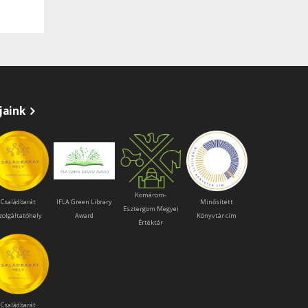
jaink
Komárom-
Családbarát
IFLA Green Library
Minősített
Esztergom Megyei
zolgáltatóhely
Award
Könyvtár cím
Értéktár
Családbarát