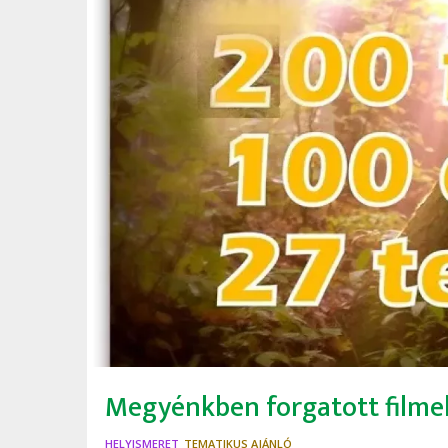
Megyénkben forgatott filme
HELYISMERET
TEMATIKUS AJÁNLÓ