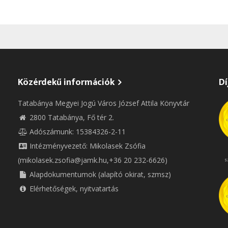
Közérdekű információk
Dí
Tatabánya Megyei Jogú Város József Attila Könyvtár
2800 Tatabánya, Fő tér 2.
Adószámunk: 15384326-2-11
Intézményvezető: Mikolasek Zsófia
(mikolasek.zsofia@jamk.hu,+36 20 232-6626)
s
Alapdokumentumok (alapító okirat, szmsz)
Elérhetőségek, nyitvatartás