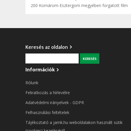
200 Komárom-Esztergom megyében forgatott film
Keresés az oldalon
Keresés
Információk
Rólunk
Feliratkozás a hírlevélre
Adatvédelmi irányelvek - GDPR
Felhasználási feltételek
Tájékoztató a jamk.hu weboldalakon használt sütik
(cookies) kezeléséről