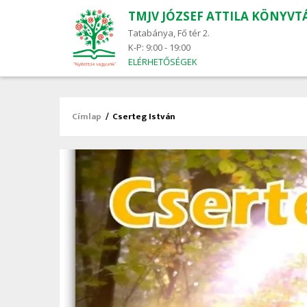
TMJV JÓZSEF ATTILA KÖNYVT
Main
navigation
Tatabánya, Fő tér 2.
K-P: 9:00 - 19:00
ELÉRHETŐSÉGEK
Címlap
/
Cserteg István
Morzsa