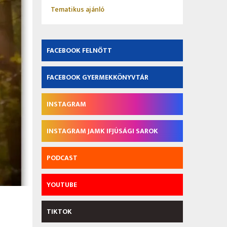
Tematikus ajánló
FACEBOOK FELNŐTT
FACEBOOK GYERMEKKÖNYVTÁR
INSTAGRAM
INSTAGRAM JAMK IFJÚSÁGI SAROK
PODCAST
YOUTUBE
TIKTOK