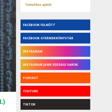
Tematikus ajánló
FACEBOOK FELNŐTT
FACEBOOK GYERMEKKÖNYVTÁR
INSTAGRAM
INSTAGRAM JAMK IFJÚSÁGI SAROK
PODCAST
YOUTUBE
.)
TIKTOK