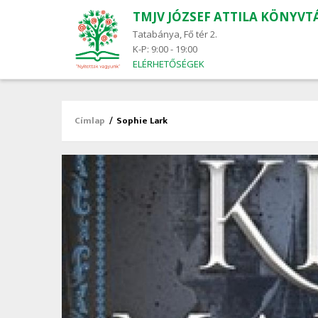
TMJV JÓZSEF ATTILA KÖNYVT
Main
navigation
Tatabánya, Fő tér 2.
K-P: 9:00 - 19:00
ELÉRHETŐSÉGEK
Címlap
/
Sophie Lark
Morzsa