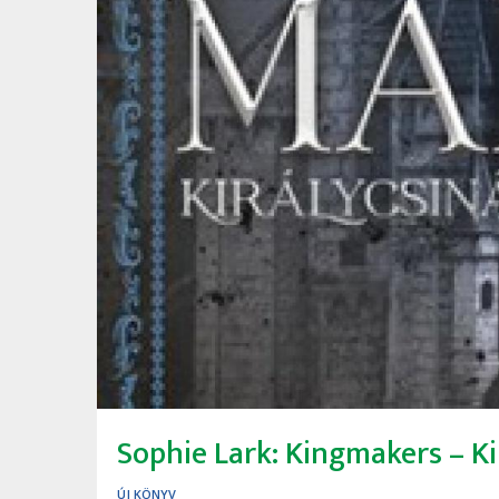
Sophie Lark: Kingmakers ​– Kir
ÚJ KÖNYV