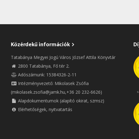
Közérdekű információk
Dí
Tatabánya Megyei Jogú Város József Attila Könyvtár
2800 Tatabánya, Fő tér 2.
Adószámunk: 15384326-2-11
Intézményvezető: Mikolasek Zsófia
(mikolasek.zsofia@jamk.hu,+36 20 232-6626)
s
Alapdokumentumok (alapító okirat, szmsz)
Elérhetőségek, nyitvatartás