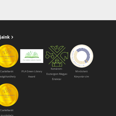
jaink
Komárom-
Családbarát
IFLA Green Library
Minősített
Esztergom Megyei
zolgáltatóhely
Award
Könyvtár cím
Értéktár
Családbarát
munkahely