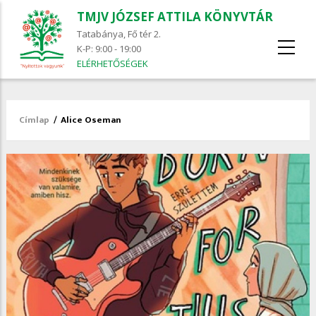
TMJV JÓZSEF ATTILA KÖNYVTÁR
Tatabánya, Fő tér 2.
K-P: 9:00 - 19:00
ELÉRHETŐSÉGEK
Címlap
/
Alice Oseman
Morzsa