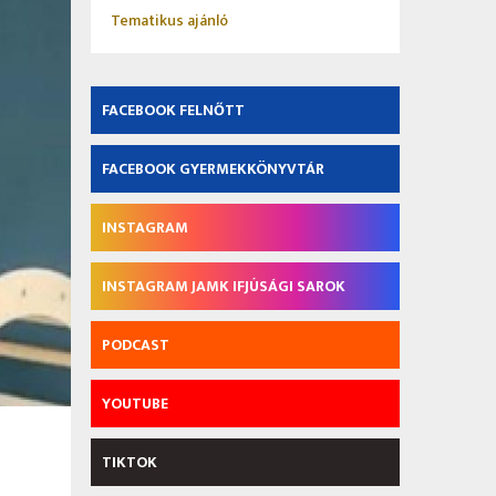
Tematikus ajánló
FACEBOOK FELNŐTT
FACEBOOK GYERMEKKÖNYVTÁR
INSTAGRAM
INSTAGRAM JAMK IFJÚSÁGI SAROK
PODCAST
YOUTUBE
TIKTOK