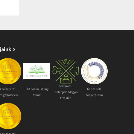
jaink
Komárom-
Családbarát
IFLA Green Library
Minősített
Esztergom Megyei
zolgáltatóhely
Award
Könyvtár cím
Értéktár
Családbarát