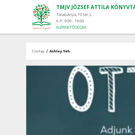
TMJV JÓZSEF ATTILA KÖNYVT
Main
navigation
Tatabánya, Fő tér 2.
K-P: 9:00 - 19:00
ELÉRHETŐSÉGEK
Címlap
/
Ashley Yeh
Morzsa