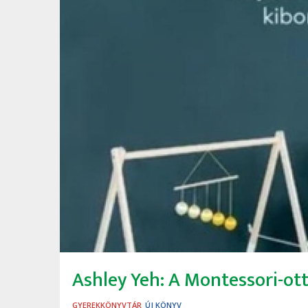
Ashley Yeh: A ​Montessori-ot
GYEREKKÖNYVTÁR
ÚJ KÖNYV