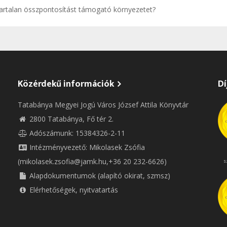
vartalan összpontosítást támogató környezetet?
Közérdekű információk
Dí
Tatabánya Megyei Jogú Város József Attila Könyvtár
2800 Tatabánya, Fő tér 2.
Adószámunk: 15384326-2-11
Intézményvezető: Mikolasek Zsófia
(mikolasek.zsofia@jamk.hu,+36 20 232-6626)
s
Alapdokumentumok (alapító okirat, szmsz)
Elérhetőségek, nyitvatartás