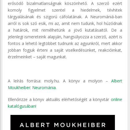
erősödő bizalmatlanságnak köszönhető. A szerző ezért
komoly figyelmet szentel a hiedelmek, tévhitek
tárgyalásának és szigorú cáfolatának. A Neuromániá-ban
arról is sok szó esik, mi az, amit nem tudunk, hol húzódnak
a határok, mit remélhetünk a jövő kutatásaitól. De a
jelenlegi ismereteink alapján, hangsúlyozza a szerző, azért is
fontos a lehető legtöbbet tudnunk az agyunkról, mert akkor
jobban fogjuk érteni a saját viselkedésünket, reakcióinkat,
érzelmeinket – saját magunkat.
A leírás forrása: moly.hu. A könyv a molyon –
Albert
Moukheiber: Neurománia.
Ellenőrizze a könyv aktuális elérhetőségét a könyvtár
online
katalógusában!