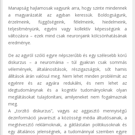
Manapság hajlamosak vagyunk arra, hogy szinte mindennek
a magyarázatát az agyban keressük. Boldogságunk,
érzelmeink, függőségeink, félelmeink, hiedelmeink,
teljesítményünk, egyéni vagy kollektív képességünk a
változásra – ezek mind csak neuronjaink kölcsönhatásának
eredménye.
De az agyról szóló egyre népszerűbb és egy szélesebb körű
diskurzus – a neurománia – túl gyakran csak sommás
vélemények, általánosítások, részigazságok, sőt hamis
állítások árán valósul meg. Nem lehet minden problémát az
egyénre és az agyára redukálni, és nem lehet az
idegtudománynak és a kognitív tudományoknak olyan
meglátásokat tulajdonítani, amilyeneket nem fogalmaznak
meg.
A „torzító diskurzus”, vagyis az aggasztó mennyiségű
dezinformáció javarészt a közösségi média áltudósainak, a
megtévesztő reklámoknak, a gátlástalan politikusoknak és
egy általános jelenségnek, a tudománnyal szemben egyre