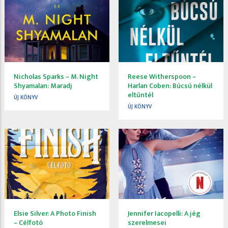
Nicholas Sparks – M. Night
Reese Witherspoon –
Shyamalan: Maradj
Harlan Coben: Búcsú nélkül
eltűntél
ÚJ KÖNYV
ÚJ KÖNYV
Elsie Silver: A Photo Finish
Jennifer Iacopelli: A jég
– Célfotó
szerelmesei