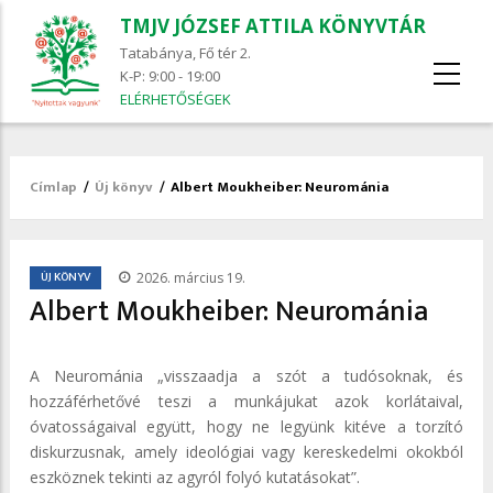
TMJV JÓZSEF ATTILA KÖNYVTÁR
Tatabánya, Fő tér 2.
K-P: 9:00 - 19:00
ELÉRHETŐSÉGEK
Címlap
/
Új könyv
/
Albert Moukheiber: Neurománia
Morzsa
/
ÚJ KÖNYV
2026. március 19.
Albert Moukheiber: Neurománia
A Neurománia „visszaadja a szót a tudósoknak, és
hozzáférhetővé teszi a munkájukat azok korlátaival,
óvatosságaival együtt, hogy ne legyünk kitéve a torzító
diskurzusnak, amely ideológiai vagy kereskedelmi okokból
eszköznek tekinti az agyról folyó kutatásokat”.