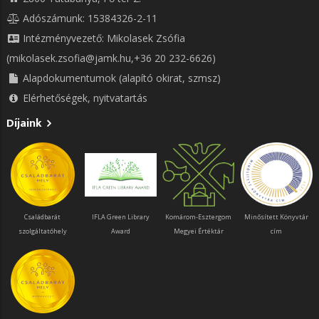
Adószámunk: 15384326-2-11
Intézményvezető: Mikolasek Zsófia
(mikolasek.zsofia@jamk.hu,+36 20 232-6626)
Alapdokumentumok (alapító okirat, szmsz)
Elérhetőségek, nyitvatartás
Díjaink
Családbarát
IFLA Green Library
Komárom-Esztergom
Minősített Könyvtár
szolgáltatóhely
Award
Megyei Értéktár
cím