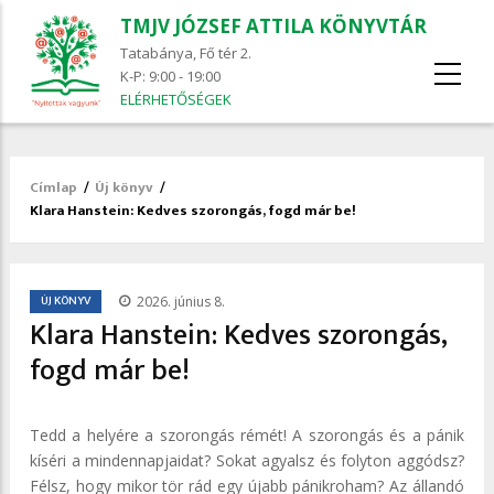
TMJV JÓZSEF ATTILA KÖNYVTÁR
Tatabánya, Fő tér 2.
K-P: 9:00 - 19:00
ELÉRHETŐSÉGEK
Címlap
/
Új könyv
/
Morzsa
Klara Hanstein: Kedves ​szorongás, fogd már be!
/
ÚJ KÖNYV
2026. június 8.
Klara Hanstein: Kedves ​szorongás,
fogd már be!
Tedd a helyére a szorongás rémét! A szorongás és a pánik
kíséri a mindennapjaidat? Sokat agyalsz és folyton aggódsz?
Félsz, hogy mikor tör rád egy újabb pánikroham? Az állandó