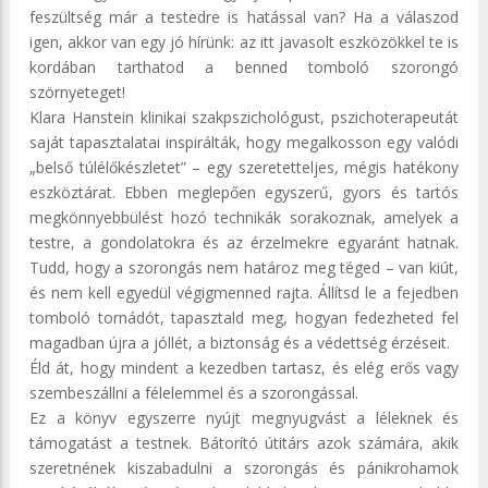
feszültség már a testedre is hatással van? Ha a válaszod
igen, akkor van egy jó hírünk: az itt javasolt eszközökkel te is
kordában tarthatod a benned tomboló szorongó
szörnyeteget!
Klara Hanstein klinikai szakpszichológust, pszichoterapeutát
saját tapasztalatai inspirálták, hogy megalkosson egy valódi
„belső túlélőkészletet” – egy szeretetteljes, mégis hatékony
eszköztárat. Ebben meglepően egyszerű, gyors és tartós
megkönnyebbülést hozó technikák sorakoznak, amelyek a
testre, a gondolatokra és az érzelmekre egyaránt hatnak.
Tudd, hogy a szorongás nem határoz meg téged – van kiút,
és nem kell egyedül végigmenned rajta. Állítsd le a fejedben
tomboló tornádót, tapasztald meg, hogyan fedezheted fel
magadban újra a jóllét, a biztonság és a védettség érzéseit.
Éld át, hogy mindent a kezedben tartasz, és elég erős vagy
szembeszállni a félelemmel és a szorongással.
Ez a könyv egyszerre nyújt megnyugvást a léleknek és
támogatást a testnek. Bátorító útitárs azok számára, akik
szeretnének kiszabadulni a szorongás és pánikrohamok