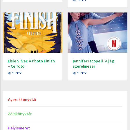
Elsie Silver: A Photo Finish
Jennifer Iacopelli: A jég
– Célfotó
szerelmesei
ÚJ KÖNYV
ÚJ KÖNYV
Gyerekkönyvtár
Zöldkönyvtár
Helyismeret