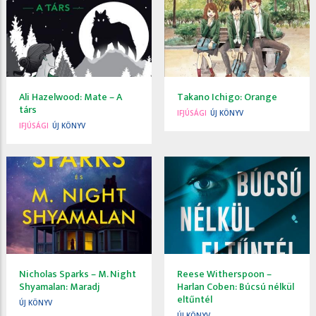
Ali Hazelwood: Mate ​– A
Takano Ichigo: Orange
társ
IFJÚSÁGI
ÚJ KÖNYV
IFJÚSÁGI
ÚJ KÖNYV
Nicholas Sparks – M. Night
Reese Witherspoon –
Shyamalan: Maradj
Harlan Coben: Búcsú nélkül
eltűntél
ÚJ KÖNYV
ÚJ KÖNYV