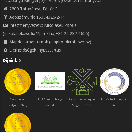
Tatabánya Megyei Jogú Város József Attila Könyvtár
2800 Tatabánya, Fő tér 2.
Adószámunk: 15384326-2-11
Intézményvezető: Mikolasek Zsófia
(mikolasek.zsofia@jamk.hu,+36 20 232-6626)
Alapdokumentumok (alapító okirat, szmsz)
Elérhetőségek, nyitvatartás
Díjaink
Családbarát
IFLA Green Library
Komárom-Esztergom
Minősített Könyvtár
szolgáltatóhely
Award
Megyei Értéktár
cím