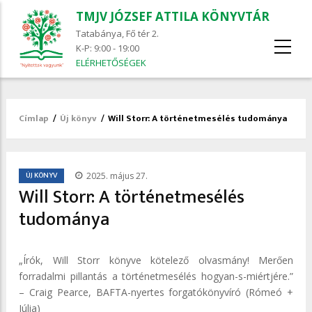
TMJV JÓZSEF ATTILA KÖNYVTÁR
Tatabánya, Fő tér 2.
K-P: 9:00 - 19:00
ELÉRHETŐSÉGEK
Címlap
/
Új könyv
/
Will Storr: A ​történetmesélés tudománya
Morzsa
/
ÚJ KÖNYV
2025. május 27.
Will Storr: A ​történetmesélés
tudománya
„Írók, ​Will Storr könyve kötelező olvasmány! Merően
forradalmi pillantás a történetmesélés hogyan-s-miértjére.”
– Craig Pearce, BAFTA-nyertes forgatókönyvíró (Rómeó +
Júlia)