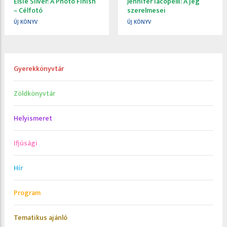
Elsie Silver: A Photo Finish
Jennifer Iacopelli: A jég
– Célfotó
szerelmesei
ÚJ KÖNYV
ÚJ KÖNYV
Gyerekkönyvtár
Zöldkönyvtár
Helyismeret
Ifjúsági
Hír
Program
Tematikus ajánló