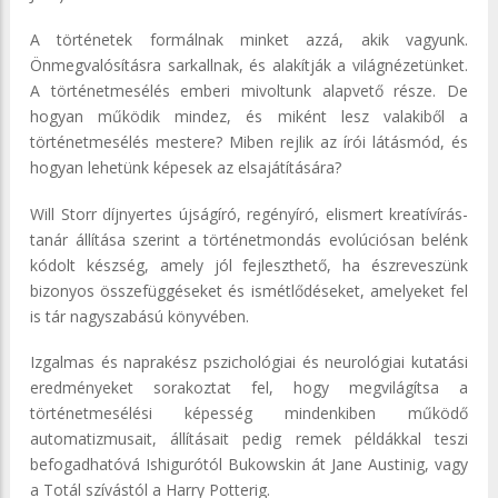
A történetek formálnak minket azzá, akik vagyunk.
Önmegvalósításra sarkallnak, és alakítják a világnézetünket.
A történetmesélés emberi mivoltunk alapvető része. De
hogyan működik mindez, és miként lesz valakiből a
történetmesélés mestere? Miben rejlik az írói látásmód, és
hogyan lehetünk képesek az elsajátítására?
Will Storr díjnyertes újságíró, regényíró, elismert kreatívírás-
tanár állítása szerint a történetmondás evolúciósan belénk
kódolt készség, amely jól fejleszthető, ha észreveszünk
bizonyos összefüggéseket és ismétlődéseket, amelyeket fel
is tár nagyszabású könyvében.
Izgalmas és naprakész pszichológiai és neurológiai kutatási
eredményeket sorakoztat fel, hogy megvilágítsa a
történetmesélési képesség mindenkiben működő
automatizmusait, állításait pedig remek példákkal teszi
befogadhatóvá Ishigurótól Bukowskin át Jane Austinig, vagy
a Totál szívástól a Harry Potterig.