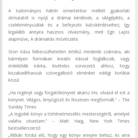
A tudományos háttér ismertetése mellett gyakorlati
útmutatót is nyújt a drámai kérdések, a világépítés, a
cselekményszálak és a befejezés kulcskérdéseihez, így
legalább annyira hasznos olvasmány, mint Egri Lajos
alapműve, A drámaírás művészete.
Storr írása felbecsülhetetlen értékű mindenki számára, aki
bármilyen formában kreatív írással foglalkozik, vagy
érdeklődik iránta, kivételes sorvezető ahhoz, hogy
kiszabadíthassuk szövegalkotó elménket eddigi korlátai
közül.
„Ha regényt vagy forgatókönyvet akarsz írni, olvasd el ezt a
könyvet. Világos, lenyűgöző és feszesen megformált.” – The
Sunday Times
„A legjobb könyv a történetmesélés mesterségéről, amelyet
valaha olvastam.” – Matt Haig, New York Times
bestsellerszerző
„Ritkán fordul elő, hogy egy könyv ennyire behúz, és arra