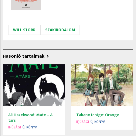
WILL STORR
SZAKIRODALOM
Hasonló tartalmak
Ali Hazelwood: Mate ​– A
Takano Ichigo: Orange
társ
IFJÚSÁGI
ÚJ KÖNYV
IFJÚSÁGI
ÚJ KÖNYV