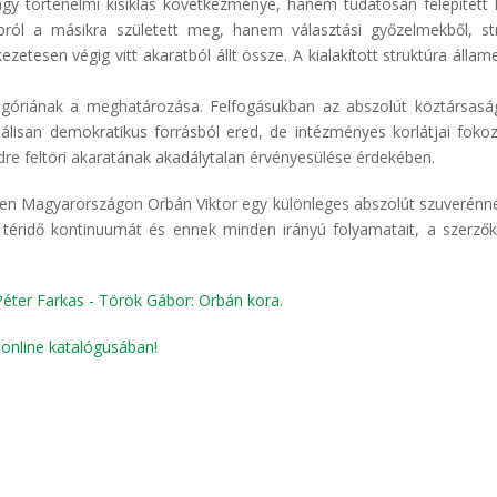
agy történelmi kisiklás következménye, hanem tudatosan felépített 
ról a másikra született meg, hanem választási győzelmekből, str
etesen végig vitt akaratból állt össze. A kialakított struktúra állam
egóriának a meghatározása. Felfogásukban az abszolút köztársasá
álisan demokratikus forrásból ered, de intézményes korlátjai foko
re feltöri akaratának akadálytalan érvényesülése érdekében.
elyben Magyarországon Orbán Viktor egy különleges abszolút szuverénné
 téridő kontinuumát és ennek minden irányú folyamatait, a szerző
éter Farkas - Török Gábor: Orbán ​kora.
r
online katalógusában!