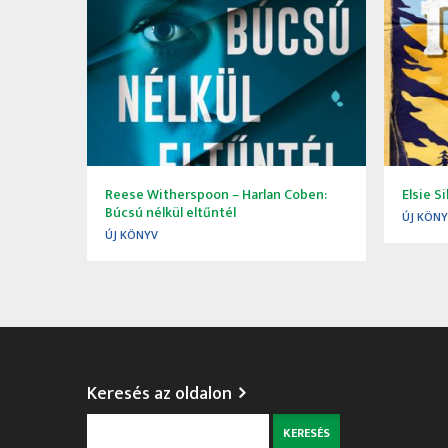
Reese Witherspoon – Harlan Coben:
Elsie S
Búcsú nélkül eltűntél
ÚJ KÖN
ÚJ KÖNYV
Keresés az oldalon
Keresés