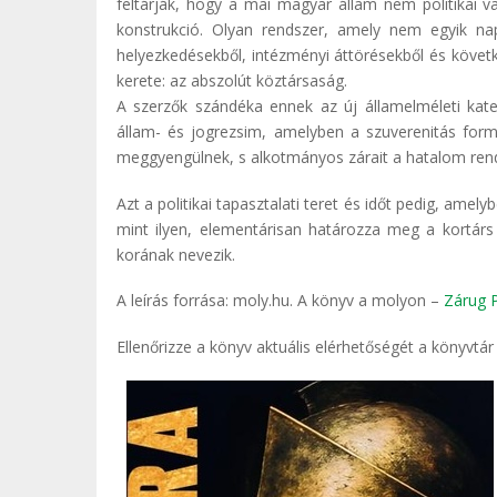
feltárják, hogy a mai magyar állam nem politikai v
konstrukció. Olyan rendszer, amely nem egyik nap
helyezkedésekből, intézményi áttörésekből és következ
kerete: az abszolút köztársaság.
A szerzők szándéka ennek az új államelméleti kat
állam- és jogrezsim, amelyben a szuverenitás form
meggyengülnek, s alkotmányos zárait a hatalom rend
Azt a politikai tapasztalati teret és időt pedig, am
mint ilyen, elementárisan határozza meg a kortárs
korának nevezik.
A leírás forrása: moly.hu. A könyv a molyon –
Zárug P
Ellenőrizze a könyv aktuális elérhetőségét a könyvtá