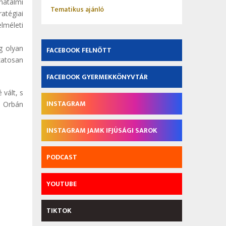
hatalmi
Tematikus ajánló
atégiai
elméleti
g olyan
FACEBOOK FELNŐTT
zatosan
FACEBOOK GYERMEKKÖNYVTÁR
 vált, s
INSTAGRAM
k Orbán
INSTAGRAM JAMK IFJÚSÁGI SAROK
PODCAST
YOUTUBE
TIKTOK