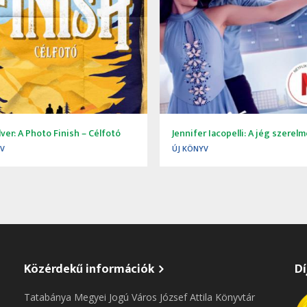
ilver: A Photo Finish – Célfotó
Jennifer Iacopelli: A jég szerel
YV
ÚJ KÖNYV
Közérdekű információk
Dí
Tatabánya Megyei Jogú Város József Attila Könyvtár