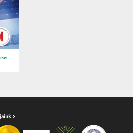
mesei
jaink