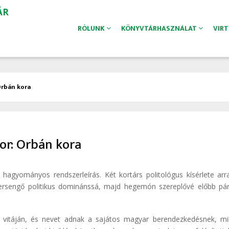
ÁR
RÓLUNK
KÖNYVTÁRHASZNÁLAT
VIR
rbán ​kora
or: Orbán ​kora
 hagyományos rendszerleírás. Két kortárs politológus kísérlete arr
versengő politikus dominánssá, majd hegemón szereplővé előbb pár
a” vitáján, és nevet adnak a sajátos magyar berendezkedésnek, m