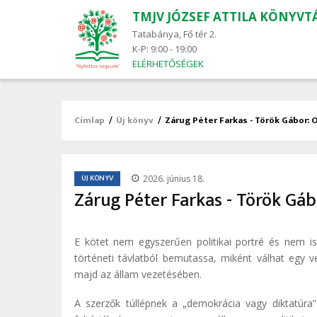
TMJV JÓZSEF ATTILA KÖNYVT
Main
navigation
Tatabánya, Fő tér 2.
K-P: 9:00 - 19:00
ELÉRHETŐSÉGEK
Címlap
/
Új könyv
/
Zárug Péter Farkas - Török Gábor: O
Morzsa
/
ÚJ KÖNYV
2026. június 18.
Zárug Péter Farkas - Török Gáb
E kötet nem egyszerűen politikai portré és nem is
történeti távlatból bemutassa, miként válhat egy 
majd az állam vezetésében.
A szerzők túllépnek a „demokrácia vagy diktatúr