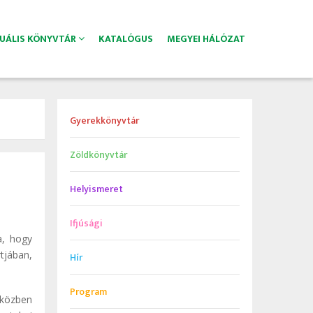
TUÁLIS KÖNYVTÁR
KATALÓGUS
MEGYEI HÁLÓZAT
Gyerekkönyvtár
Zöldkönyvtár
Helyismeret
Ifjúsági
a, hogy
tjában,
Hír
Program
iközben