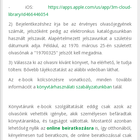
- iOS:
https://apps.apple.com/us/app/3m-cloud-
library/id466446054
2) Bejelentkezéshez írja be az érvényes olvasójegyének
számát, jelszóként pedig az elektronikus katalógusunkban
használt jelszavát. Alapértelmezett jelszavunkat a születési
dátumunk adja. Például, az 1970. március 25-én született
olvasónak a "19700325" jelszót kell megadnia.
3) Válassza ki az olvasni kívánt könyvet, ha elérhető, le tudja
tölteni. Bővebb tájékoztatást az alábbi videóban láthat.
Az e-book kölcsönzésre vonatkozó, minden további
információt a
könyvtárhasználati szabályzatunkban
talál.
Könyvtárunk e-book szolgáltatását eddig csak azok az
olvasóink vehették igénybe, akik személyesen befáradtak
könyvtárainkba, és tagságot váltottak. Mostantól azonban
lehetőség nyílik az
online beiratkozásra
is, így otthonából,
kényelmesen tud beiratkozni, de online beiratkozással csak