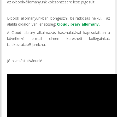
az e-book-állományunk kölcsönzésére lesz jogosult.
E-book állományunkban böngészni, beiratkozás nélkül, az
alábbi oldalon van lehetőség:
CloudLibrary állomány.
A Cloud Library alkalmazás használatával kapcsolatban a
következő e-mail címen keresheti kollégáinkat:
tajekoztatas@jamk.hu.
Jó olvasást kívánunk!