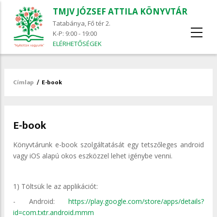
TMJV JÓZSEF ATTILA KÖNYVTÁR
Tatabánya, Fő tér 2.
K-P: 9:00 - 19:00
ELÉRHETŐSÉGEK
Címlap
/
E-book
Morzsa
E-book
Könyvtárunk e-book szolgáltatását egy tetszőleges android
vagy iOS alapú okos eszközzel lehet igénybe venni.
1) Töltsük le az applikációt:
- Android:
https://play.google.com/store/apps/details?
id=com.txtr.android.mmm