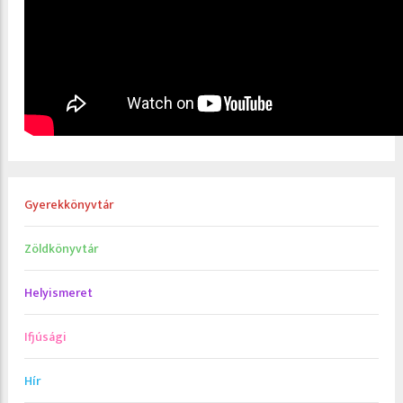
Gyerekkönyvtár
Zöldkönyvtár
Helyismeret
Ifjúsági
Hír