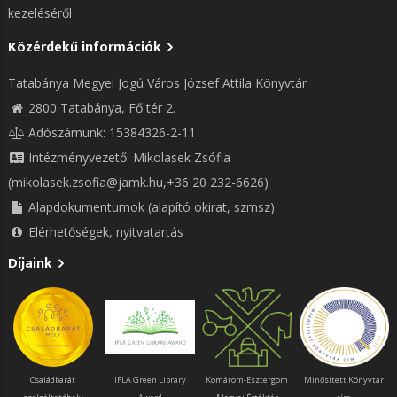
kezeléséről
Közérdekű információk
Tatabánya Megyei Jogú Város József Attila Könyvtár
2800 Tatabánya, Fő tér 2.
Adószámunk: 15384326-2-11
Intézményvezető: Mikolasek Zsófia
(mikolasek.zsofia@jamk.hu,+36 20 232-6626)
Alapdokumentumok (alapító okirat, szmsz)
Elérhetőségek, nyitvatartás
Díjaink
Családbarát
IFLA Green Library
Komárom-Esztergom
Minősített Könyvtár