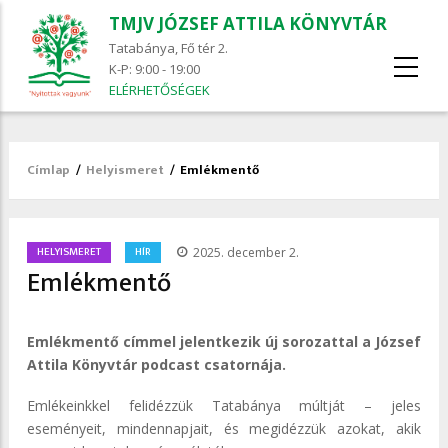
TMJV JÓZSEF ATTILA KÖNYVTÁR
Tatabánya, Fő tér 2.
K-P: 9:00 - 19:00
ELÉRHETŐSÉGEK
Címlap
/
Helyismeret
/
Emlékmentő
Morzsa
/
HELYISMERET
HÍR
2025. december 2.
Emlékmentő
Emlékmentő címmel jelentkezik új sorozattal a József
Attila Könyvtár podcast csatornája.
Emlékeinkkel felidézzük Tatabánya múltját – jeles
eseményeit, mindennapjait, és megidézzük azokat, akik