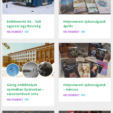
Emlékmentő 06. – Volt
Helyismereti újdonságaink
egyszer egy Buszvég
április
HELYISMERET
HÍR
HELYISMERET
HÍR
Görög emlékhelyek
Helyismereti újdonságaink
nyomában Újvárosban –
– március
várostörténeti séta
HELYISMERET
HÍR
HELYISMERET
HÍR