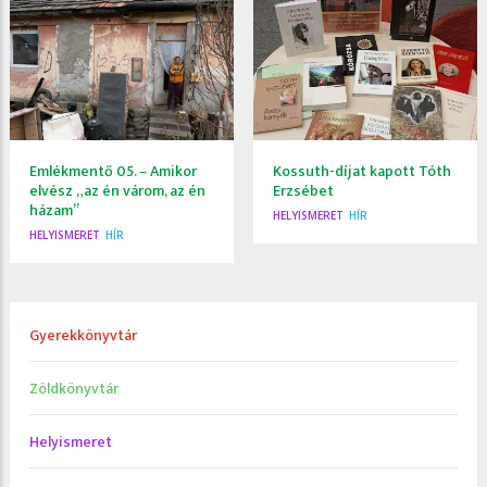
Emlékmentő 05. – Amikor
Kossuth-díjat kapott Tóth
elvész „az én várom, az én
Erzsébet
házam”
HELYISMERET
HÍR
HELYISMERET
HÍR
Gyerekkönyvtár
Zöldkönyvtár
Helyismeret