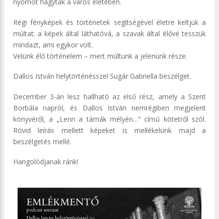
nyomot hagytak a város életében.
Régi fényképek és történetek segítségével életre keltjük a
múltat: a képek által láthatóvá, a szavak által élővé tesszük
mindazt, ami egykor volt.
Velünk élő történelem – mert múltunk a jelenünk része.
Dallos István helytörténésszel Sugár Gabriella beszélget.
December 3-án lesz hallható az első rész, amely a Szent
Borbála napról, és Dallos István nemrégiben megjelent
könyvéről, a „Lenn a tárnák mélyén…” című kötetről szól.
Rövid leírás mellett képeket is mellékelünk majd a
beszélgetés mellé.
Hangolódjanak ránk!