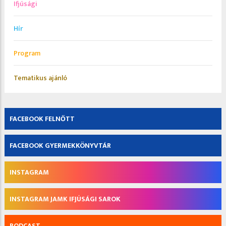
Ifjúsági
Hír
Program
Tematikus ajánló
FACEBOOK FELNŐTT
FACEBOOK GYERMEKKÖNYVTÁR
INSTAGRAM
INSTAGRAM JAMK IFJÚSÁGI SAROK
PODCAST