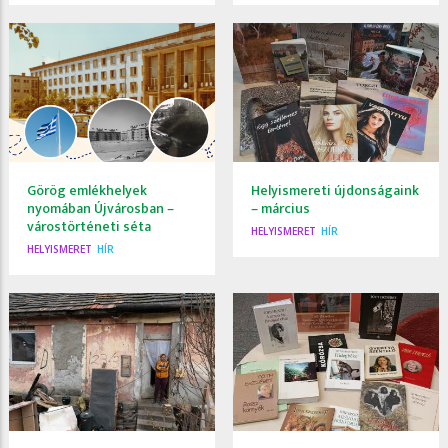
Görög emlékhelyek
Helyismereti újdonságaink
nyomában Újvárosban –
– március
várostörténeti séta
HELYISMERET
HÍR
HELYISMERET
HÍR