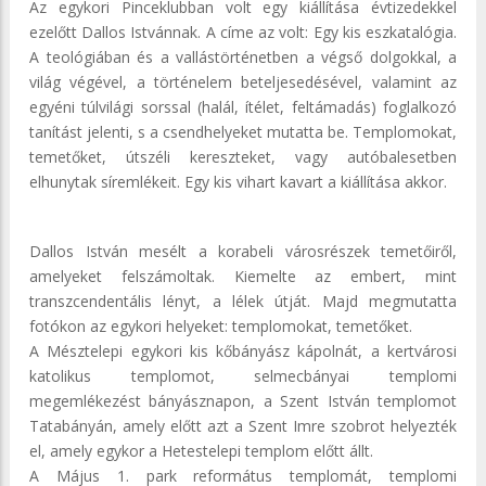
Az egykori Pinceklubban volt egy kiállítása évtizedekkel
ezelőtt Dallos Istvánnak. A címe az volt: Egy kis eszkatalógia.
A teológiában és a vallástörténetben a végső dolgokkal, a
világ végével, a történelem beteljesedésével, valamint az
egyéni túlvilági sorssal (halál, ítélet, feltámadás) foglalkozó
tanítást jelenti, s a csendhelyeket mutatta be. Templomokat,
temetőket, útszéli kereszteket, vagy autóbalesetben
elhunytak síremlékeit. Egy kis vihart kavart a kiállítása akkor.
Dallos István mesélt a korabeli városrészek temetőiről,
amelyeket felszámoltak. Kiemelte az embert, mint
transzcendentális lényt, a lélek útját. Majd megmutatta
fotókon az egykori helyeket: templomokat, temetőket.
A Mésztelepi egykori kis kőbányász kápolnát, a kertvárosi
katolikus templomot, selmecbányai templomi
megemlékezést bányásznapon, a Szent István templomot
Tatabányán, amely előtt azt a Szent Imre szobrot helyezték
el, amely egykor a Hetestelepi templom előtt állt.
A Május 1. park református templomát, templomi