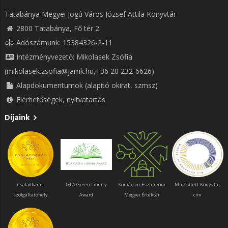
Tatabánya Megyei Jogú Város József Attila Könyvtár
2800 Tatabánya, Fő tér 2.
Adószámunk: 15384326-2-11
Intézményvezető: Mikolasek Zsófia
(mikolasek.zsofia@jamk.hu,+36 20 232-6626)
Alapdokumentumok (alapító okirat, szmsz)
Elérhetőségek, nyitvatartás
Díjaink
Családbarát
IFLA Green Library
Komárom-Esztergom
Minősített Könyvtár
szolgáltatóhely
Award
Megyei Értéktár
cím