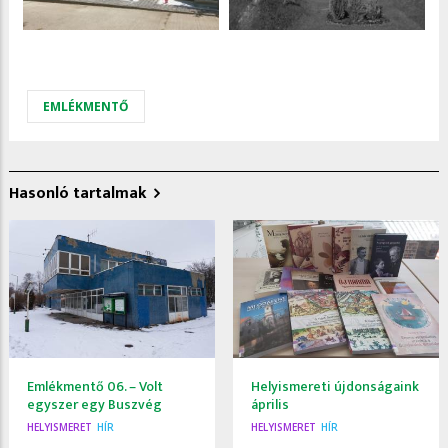
EMLÉKMENTŐ
Hasonló tartalmak
Emlékmentő 06. – Volt
Helyismereti újdonságaink
egyszer egy Buszvég
április
HELYISMERET
HÍR
HELYISMERET
HÍR