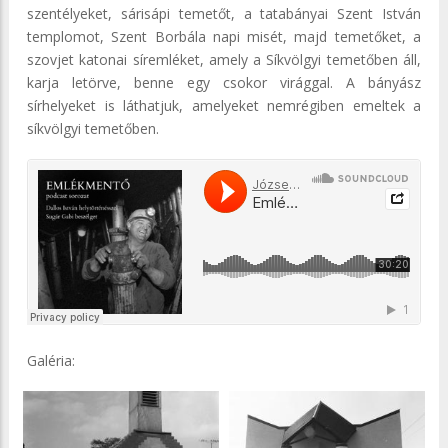
szentélyeket, sárisápi temetőt, a tatabányai Szent István
templomot, Szent Borbála napi misét, majd temetőket, a
szovjet katonai síremléket, amely a Síkvölgyi temetőben áll,
karja letörve, benne egy csokor virággal. A bányász
sírhelyeket is láthatjuk, amelyeket nemrégiben emeltek a
síkvölgyi temetőben.
Galéria: