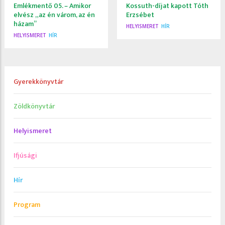
Emlékmentő 05. – Amikor
Kossuth-díjat kapott Tóth
elvész „az én várom, az én
Erzsébet
házam”
HELYISMERET
HÍR
HELYISMERET
HÍR
Gyerekkönyvtár
Zöldkönyvtár
Helyismeret
Ifjúsági
Hír
Program