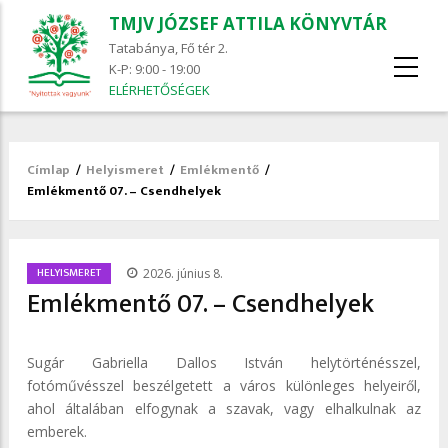
TMJV JÓZSEF ATTILA KÖNYVTÁR
Tatabánya, Fő tér 2.
K-P: 9:00 - 19:00
ELÉRHETŐSÉGEK
Címlap
/
Helyismeret
/
Emlékmentő
/
Morzsa
Emlékmentő 07. – Csendhelyek
/
HELYISMERET
2026. június 8.
Emlékmentő 07. – Csendhelyek
Sugár Gabriella Dallos István helytörténésszel,
fotóművésszel beszélgetett a város különleges helyeiről,
ahol általában elfogynak a szavak, vagy elhalkulnak az
emberek.