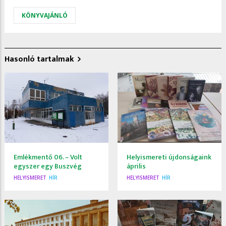
KÖNYVAJÁNLÓ
Hasonló tartalmak
Emlékmentő 06. – Volt
Helyismereti újdonságaink
egyszer egy Buszvég
április
HELYISMERET
HÍR
HELYISMERET
HÍR