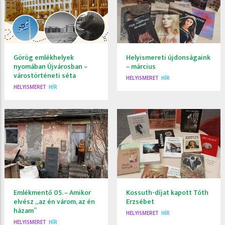
Görög emlékhelyek
Helyismereti újdonságaink
nyomában Újvárosban –
– március
várostörténeti séta
HELYISMERET
HÍR
HELYISMERET
HÍR
Emlékmentő 05. – Amikor
Kossuth-díjat kapott Tóth
elvész „az én várom, az én
Erzsébet
házam”
HELYISMERET
HÍR
HELYISMERET
HÍR