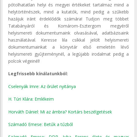
pótolhatatlan helyi és megyei értékeket tartalmaz mind a
helytörténészek, mind a kutatók, mind pedig a szűkebb
hazájuk iránt érdeklődők számára! Tudjon meg többet
Tatabányáról és Komárom-Esztergom megyéről
helyismereti dokumentumaink olvasásával, adatbázisaink
használatával. Keresse lila csíkkal jelölt helyismereti
dokumentumainkat a könyvtár első emeletén lévő
helyismereti gyűjteménynél, a legújabb irodalmat pedig a
polcok végeinél!
Legfrissebb kínálatunkból:
Cselenyák Imre: Az őrület nyitánya
H. Túri Klára: Emlékeim
Horváth Dániel: Mi az ámbra? Kortárs beszélgetések
Számadó Emese: Betűk a tűzből
Számadó Emese: DDR. Juba Ferenc élete és magyar