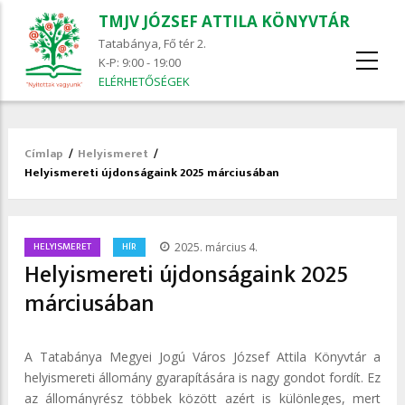
TMJV JÓZSEF ATTILA KÖNYVTÁR
Tatabánya, Fő tér 2.
K-P: 9:00 - 19:00
ELÉRHETŐSÉGEK
Címlap
/
Helyismeret
/
Morzsa
Helyismereti újdonságaink 2025 márciusában
/
HELYISMERET
HÍR
2025. március 4.
Helyismereti újdonságaink 2025
márciusában
A Tatabánya Megyei Jogú Város József Attila Könyvtár a
helyismereti állomány gyarapítására is nagy gondot fordít. Ez
az állományrész többek között azért is különleges, mert