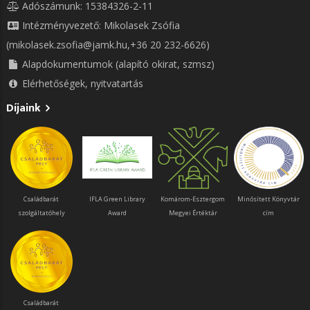
Adószámunk: 15384326-2-11
Intézményvezető: Mikolasek Zsófia
(mikolasek.zsofia@jamk.hu,+36 20 232-6626)
Alapdokumentumok (alapító okirat, szmsz)
Elérhetőségek, nyitvatartás
Díjaink
Családbarát
IFLA Green Library
Komárom-Esztergom
Minősített Könyvtár
szolgáltatóhely
Award
Megyei Értéktár
cím
Családbarát