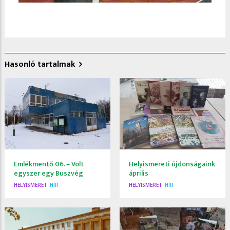
Hasonló tartalmak
Emlékmentő 06. – Volt
Helyismereti újdonságaink
egyszer egy Buszvég
április
HELYISMERET
HÍR
HELYISMERET
HÍR