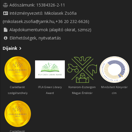
Adószámunk: 15384326-2-11
Intézményvezető: Mikolasek Zsófia
(mikolasek.zsofia@jamk.hu,+36 20 232-6626)
Alapdokumentumok (alapító okirat, szmsz)
Elérhetőségek, nyitvatartás
Díjaink
Családbarát
IFLA Green Library
Komárom-Esztergom
Minősített Könyvtár
szolgáltatóhely
Award
Megyei Értéktár
cím
Családbarát