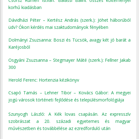
Csörsz Rumen István: Balassi Bálint összes költeményei
korhű kiadásban
Dávidházi Péter – Kertész András (szerk.): Jöhet háborúból
üdv? Ókori kérdés mai szaktudományok fényében
Dolmányi Zsuzsanna: Boszi és Tücsök, avagy két jó barát a
Karéjosból
Osgyáni Zsuzsanna – Stegmayer Máté (szerk.): Fellner Jakab
300
Herold Ferenc: Hortenzia kézikönyv
Csapó Tamás – Lehner Tibor – Kovács Gábor: A megyei
jogú városok történeti fejlődése és településmorfológiája
Szunyogh László: A Kék lovas csapásán. Az expresszív
szobrászat a 20. századi egyetemes és magyar
művészetben és továbbélése az ezredforduló után