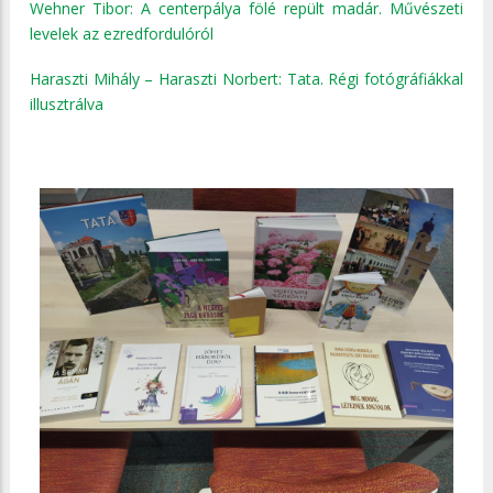
Wehner Tibor: A centerpálya fölé repült madár. Művészeti
levelek az ezredfordulóról
Haraszti Mihály – Haraszti Norbert: Tata. Régi fotógráfiákkal
illusztrálva