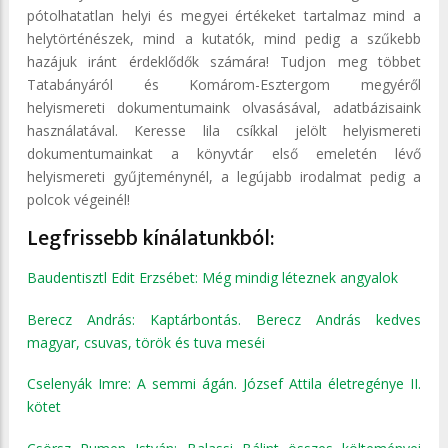
pótolhatatlan helyi és megyei értékeket tartalmaz mind a
helytörténészek, mind a kutatók, mind pedig a szűkebb
hazájuk iránt érdeklődők számára! Tudjon meg többet
Tatabányáról és Komárom-Esztergom megyéről
helyismereti dokumentumaink olvasásával, adatbázisaink
használatával. Keresse lila csíkkal jelölt helyismereti
dokumentumainkat a könyvtár első emeletén lévő
helyismereti gyűjteménynél, a legújabb irodalmat pedig a
polcok végeinél!
Legfrissebb kínálatunkból:
Baudentisztl Edit Erzsébet: Még mindig léteznek angyalok
Berecz András: Kaptárbontás. Berecz András kedves
magyar, csuvas, török és tuva meséi
Cselenyák Imre: A semmi ágán. József Attila életregénye II.
kötet