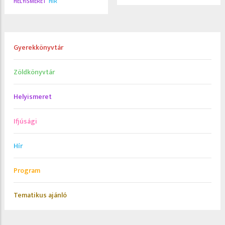
HELYISMERET
HÍR
Gyerekkönyvtár
Zöldkönyvtár
Helyismeret
Ifjúsági
Hír
Program
Tematikus ajánló