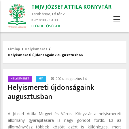
TMJV JÓZSEF ATTILA KÖNYVTÁR
Tatabánya, Fő tér 2.
K-P: 9:00 - 19:00
ELÉRHETŐSÉGEK
Címlap
/
Helyismeret
/
Morzsa
Helyismereti újdonságaink augusztusban
/
HELYISMERET
HÍR
2024. augusztus 14.
Helyismereti újdonságaink
augusztusban
A József Attila Megyei és Városi Könyvtár a helyismereti
állomány gyarapítására is nagy gondot fordít. Ez az
állományrész többek között azért is különleges, mert