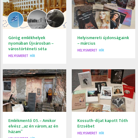
Görög emlékhelyek
Helyismereti újdonságaink
nyomában Újvárosban –
– március
várostörténeti séta
HELYISMERET
HÍR
HELYISMERET
HÍR
Emlékmentő 05. – Amikor
Kossuth-díjat kapott Tóth
elvész „az én várom, az én
Erzsébet
házam”
HELYISMERET
HÍR