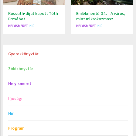
Kossuth-díjat kapott Tóth
Emlékmentő 04. – A város,
Erzsébet
mint mikrokozmosz
HELYISMERET
HÍR
HELYISMERET
HÍR
Gyerekkönyvtár
Zöldkönyvtár
Helyismeret
Ifjúsági
Hír
Program