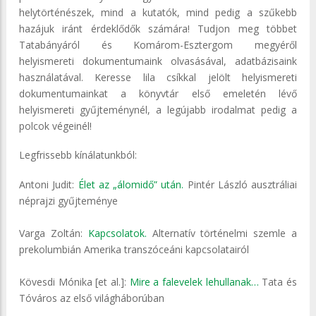
helytörténészek, mind a kutatók, mind pedig a szűkebb
hazájuk iránt érdeklődők számára! Tudjon meg többet
Tatabányáról és Komárom-Esztergom megyéről
helyismereti dokumentumaink olvasásával, adatbázisaink
használatával. Keresse lila csíkkal jelölt helyismereti
dokumentumainkat a könyvtár első emeletén lévő
helyismereti gyűjteménynél, a legújabb irodalmat pedig a
polcok végeinél!
Legfrissebb kínálatunkból:
Antoni Judit:
Élet az „álomidő” után.
Pintér László ausztráliai
néprajzi gyűjteménye
Varga Zoltán:
Kapcsolatok.
Alternatív történelmi szemle a
prekolumbián Amerika transzóceáni kapcsolatairól
Kövesdi Mónika [et al.]:
Mire a falevelek lehullanak…
Tata és
Tóváros az első világháborúban