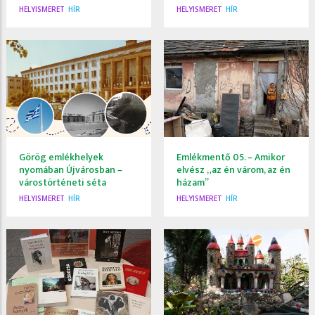
HELYISMERET
HÍR
HELYISMERET
HÍR
Görög emlékhelyek
Emlékmentő 05. – Amikor
nyomában Újvárosban –
elvész „az én várom, az én
várostörténeti séta
házam”
HELYISMERET
HÍR
HELYISMERET
HÍR