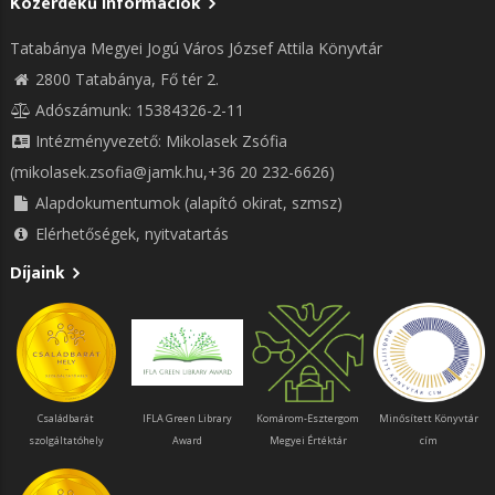
Közérdekű információk
Tatabánya Megyei Jogú Város József Attila Könyvtár
2800 Tatabánya, Fő tér 2.
Adószámunk: 15384326-2-11
Intézményvezető: Mikolasek Zsófia
(mikolasek.zsofia@jamk.hu,+36 20 232-6626)
Alapdokumentumok (alapító okirat, szmsz)
Elérhetőségek, nyitvatartás
Díjaink
Családbarát
IFLA Green Library
Komárom-Esztergom
Minősített Könyvtár
szolgáltatóhely
Award
Megyei Értéktár
cím