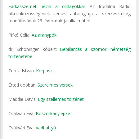
Farkasszemet nézni a csillagokkal.
Az Irodalmi Rádió
alkotóközösségének verses antológiája a szerkesztőség
fennállásának 23. évfordulója alkalmából
Pifkó Célia:
Az aranypók
dr. Schöninger Róbert:
Bepillantás a szomori németség
történetébe
Turczi István:
Korpusz
Érted dobban.
Szerelmes versek
Maddie Davis:
Egy szellemes történet
Csákvári Éva:
Boszorkánylepke
Csákvári Éva:
Vadhattyú