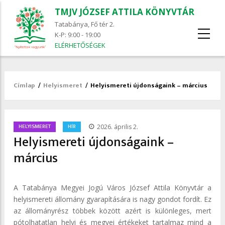
TMJV JÓZSEF ATTILA KÖNYVTÁR
Tatabánya, Fő tér 2.
K-P: 9:00 - 19:00
ELÉRHETŐSÉGEK
Címlap
/
Helyismeret
/
Helyismereti újdonságaink – március
Morzsa
/
HELYISMERET
HÍR
2026. április 2.
Helyismereti újdonságaink –
március
A Tatabánya Megyei Jogú Város József Attila Könyvtár a
helyismereti állomány gyarapítására is nagy gondot fordít. Ez
az állományrész többek között azért is különleges, mert
pótolhatatlan helyi és megyei értékeket tartalmaz mind a