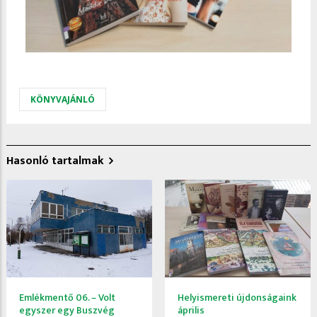
KÖNYVAJÁNLÓ
Hasonló tartalmak
Emlékmentő 06. – Volt
Helyismereti újdonságaink
egyszer egy Buszvég
április