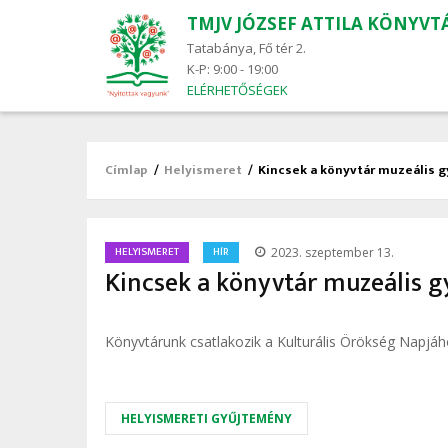
TMJV JÓZSEF ATTILA KÖNYVT
Main
navigation
Tatabánya, Fő tér 2.
K-P: 9:00 - 19:00
ELÉRHETŐSÉGEK
Címlap
/
Helyismeret
/
Kincsek a könyvtár muzeális
Morzsa
/
HELYISMERET
HÍR
2023. szeptember 13.
Kincsek a könyvtár muzeális
Könyvtárunk csatlakozik a Kulturális Örökség Napjáho
HELYISMERETI GYŰJTEMÉNY