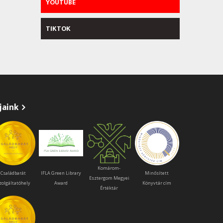
YOUTUBE
TIKTOK
jaink
Komárom-
Családbarát
IFLA Green Library
Minősített
Esztergom Megyei
zolgáltatóhely
Award
Könyvtár cím
Értéktár