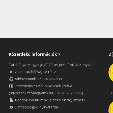
Közérdekű információk
Dí
Tatabánya Megyei Jogú Város József Attila Könyvtár
2800 Tatabánya, Fő tér 2.
Adószámunk: 15384326-2-11
Intézményvezető: Mikolasek Zsófia
(mikolasek.zsofia@jamk.hu,+36 20 232-6626)
s
Alapdokumentumok (alapító okirat, szmsz)
Elérhetőségek, nyitvatartás