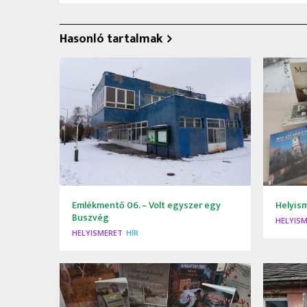
Hasonló tartalmak
Emlékmentő 06. – Volt egyszer egy
Helyism
Buszvég
HELYIS
HELYISMERET
HÍR