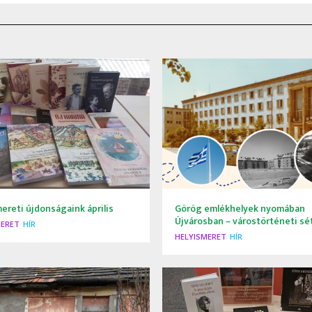
ereti újdonságaink április
Görög emlékhelyek nyomában
Újvárosban – várostörténeti sé
MERET
HÍR
HELYISMERET
HÍR