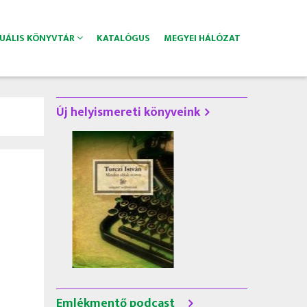
TUÁLIS KÖNYVTÁR
KATALÓGUS
MEGYEI HÁLÓZAT
Új helyismereti könyveink
Emlékmentő podcast