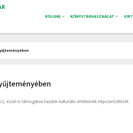
ÁR
RÓLUNK
KÖNYVTÁRHASZNÁLAT
VIR
 gyűjteményében
 gyűjteményében
z, ezzel is támogatva hazánk kulturális értékeinek népszerűsítését.