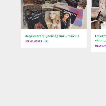
Helyismereti újdonságaink – március
Emlékme
várom,
HELYISMERET
HÍR
HELYIS