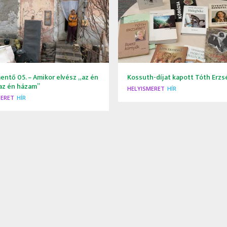
ntő 05. – Amikor elvész „az én
Kossuth-díjat kapott Tóth Erzs
 az én házam”
HELYISMERET
HÍR
MERET
HÍR