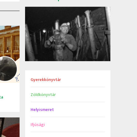
Gyerekkönyvtár
Zöldkönyvtár
ta
Helyismeret
Ifjúsági