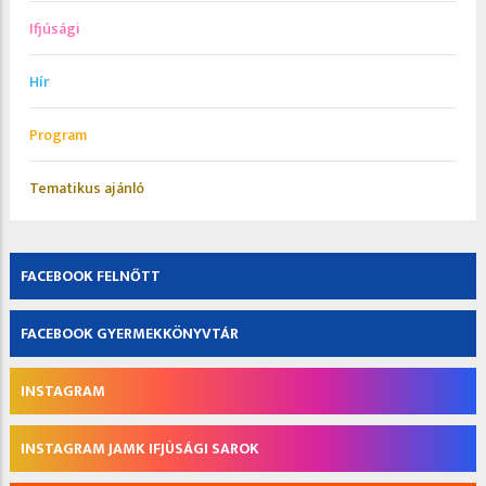
Ifjúsági
Hír
Program
Tematikus ajánló
FACEBOOK FELNŐTT
FACEBOOK GYERMEKKÖNYVTÁR
INSTAGRAM
INSTAGRAM JAMK IFJÚSÁGI SAROK