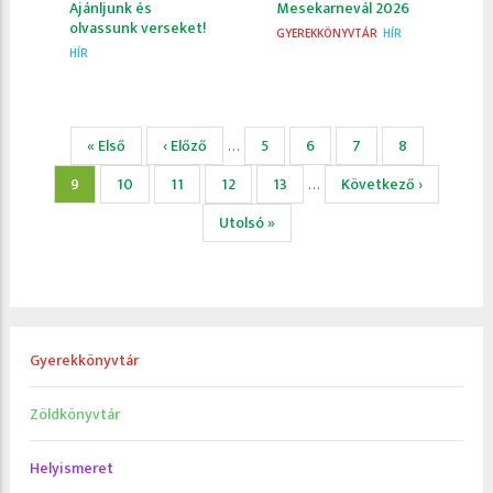
Ajánljunk és
Mesekarnevál 2026
olvassunk verseket!
GYEREKKÖNYVTÁR
HÍR
HÍR
Oldalszámozás
Első
« Első
Előző
‹ Előző
Page
5
Page
6
Page
7
Page
8
…
oldal
oldal
Jelenlegi
9
Page
10
Page
11
Page
12
Page
13
Következő
Következő ›
…
oldal
oldal
Utolsó
Utolsó »
oldal
Gyerekkönyvtár
Zöldkönyvtár
Helyismeret