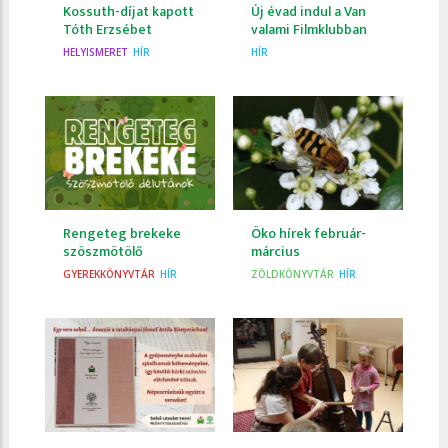
Kossuth-díjat kapott
Új évad indul a Van
Tóth Erzsébet
valami Filmklubban
HELYISMERET
HÍR
HÍR
Rengeteg brekeke
Öko hírek február-
szöszmötölő
március
GYEREKKÖNYVTÁR
HÍR
ZÖLDKÖNYVTÁR
HÍR