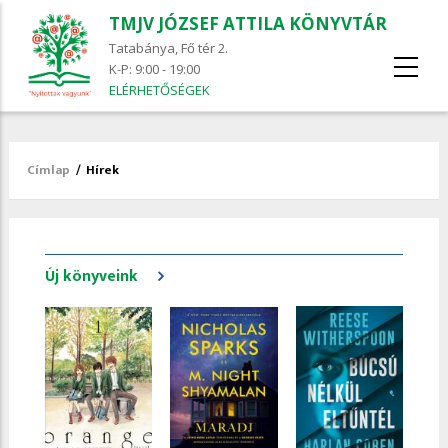
TMJV JÓZSEF ATTILA KÖNYVTÁR
Tatabánya, Fő tér 2.
K-P: 9:00 - 19:00
ELÉRHETŐSÉGEK
Címlap
/
Hírek
Morzsa
Új könyveink