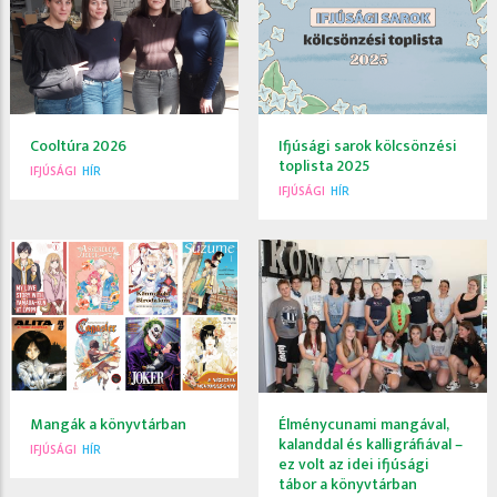
Cooltúra 2026
Ifjúsági sarok kölcsönzési
toplista 2025
IFJÚSÁGI
HÍR
IFJÚSÁGI
HÍR
Mangák a könyvtárban
Élménycunami mangával,
kalanddal és kalligráfiával –
IFJÚSÁGI
HÍR
ez volt az idei ifjúsági
tábor a könyvtárban