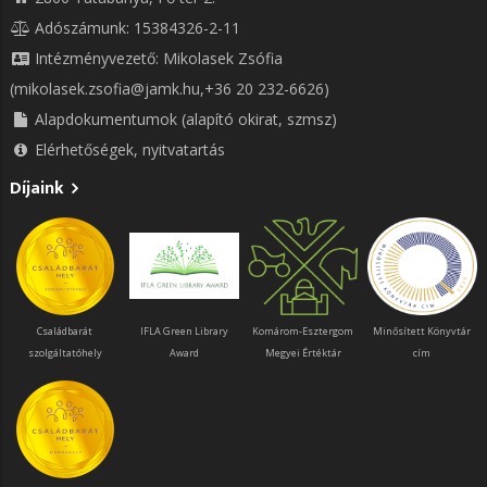
Adószámunk: 15384326-2-11
Intézményvezető: Mikolasek Zsófia
(mikolasek.zsofia@jamk.hu,+36 20 232-6626)
Alapdokumentumok (alapító okirat, szmsz)
Elérhetőségek, nyitvatartás
Díjaink
Családbarát
IFLA Green Library
Komárom-Esztergom
Minősített Könyvtár
szolgáltatóhely
Award
Megyei Értéktár
cím