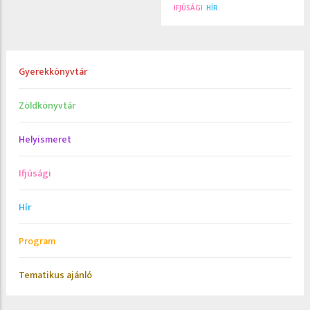
IFJÚSÁGI
HÍR
Gyerekkönyvtár
Zöldkönyvtár
Helyismeret
Ifjúsági
Hír
Program
Tematikus ajánló