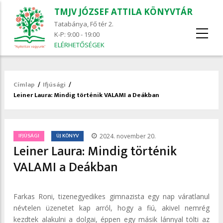
TMJV JÓZSEF ATTILA KÖNYVTÁR
Tatabánya, Fő tér 2.
K-P: 9:00 - 19:00
ELÉRHETŐSÉGEK
Címlap
/
Ifjúsági
/
Morzsa
Leiner Laura: Mindig történik VALAMI a Deákban
/
IFJÚSÁGI
ÚJ KÖNYV
2024. november 20.
Leiner Laura: Mindig történik
VALAMI a Deákban
Farkas Roni, tizenegyedikes gimnazista egy nap váratlanul
névtelen üzenetet kap arról, hogy a fiú, akivel nemrég
kezdtek alakulni a dolgai, éppen egy másik lánnyal tölti az