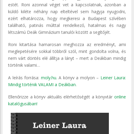
estét. Roni azonnal véget vet a kapcsolatnak, azonban a
küldő kiléte néhány nap elteltével sem hagyja nyugodni,
ezért elhatározza, hogy megkeresi a Budapest szívében
található, patinás múlttal rendelkező, hatalmas és nagy
létszámú Deák Gimnázium tanulói között a segítőjét.
Roni kitartása hamarosan meghozza az eredményt, ami
meglepetésére sokkal többről szól, mint gondolta volna, és
nem várt döntés elé állítja a lányt – mert a Deákban mindig
történik valami…
A leírás forrása:
moly.hu.
A könyv a molyon –
Leiner Laura:
Mindig történik VALAMI a Deákban.
Ellenőrizze a könyv aktuális elérhetőségét a könyvtár
online
katalógusában!