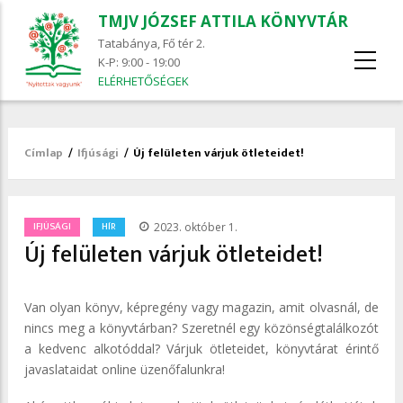
TMJV JÓZSEF ATTILA KÖNYVTÁR
Tatabánya, Fő tér 2.
K-P: 9:00 - 19:00
ELÉRHETŐSÉGEK
Címlap
/
Ifjúsági
/
Új felületen várjuk ötleteidet!
Morzsa
/
IFJÚSÁGI
HÍR
2023. október 1.
Új felületen várjuk ötleteidet!
Van olyan könyv, képregény vagy magazin, amit olvasnál, de
nincs meg a könyvtárban? Szeretnél egy közönségtalálkozót
a kedvenc alkotóddal? Várjuk ötleteidet, könyvtárat érintő
javaslataidat online üzenőfalunkra!