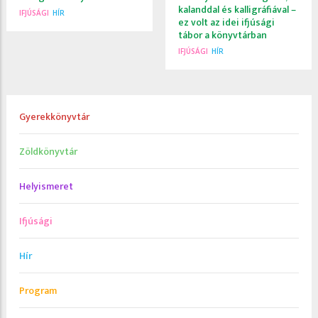
kalanddal és kalligráfiával –
IFJÚSÁGI
HÍR
ez volt az idei ifjúsági
tábor a könyvtárban
IFJÚSÁGI
HÍR
Gyerekkönyvtár
Zöldkönyvtár
Helyismeret
Ifjúsági
Hír
Program