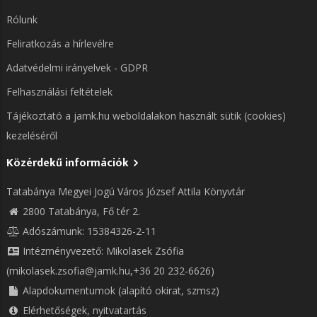
Rólunk
Feliratkozás a hírlevélre
Adatvédelmi irányelvek - GDPR
Felhasználási feltételek
Tájékoztató a jamk.hu weboldalakon használt sütik (cookies)
kezeléséről
Közérdekű információk
Tatabánya Megyei Jogú Város József Attila Könyvtár
2800 Tatabánya, Fő tér 2.
Adószámunk: 15384326-2-11
Intézményvezető: Mikolasek Zsófia
(mikolasek.zsofia@jamk.hu,+36 20 232-6626)
Alapdokumentumok (alapító okirat, szmsz)
Elérhetőségek, nyitvatartás