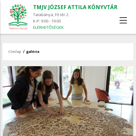
TMJV JÓZSEF ATTILA KÖNYVTÁR
Tatabánya, Fő tér 2.
K-P: 9:00 - 19:00
ELÉRHETŐSÉGEK
Címlap
/
galéria
Morzsa