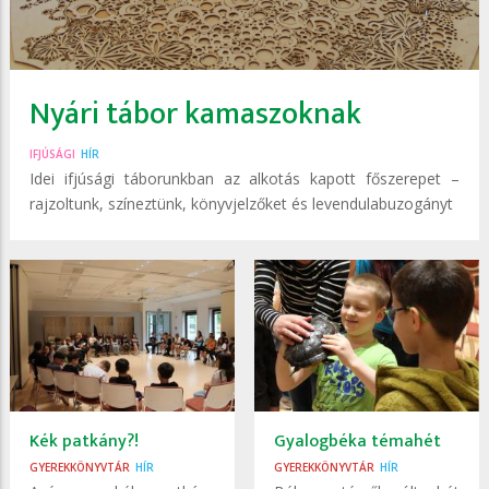
Nyári tábor kamaszoknak
IFJÚSÁGI
HÍR
Idei ifjúsági táborunkban az alkotás kapott főszerepet –
rajzoltunk, színeztünk, könyvjelzőket és levendulabuzogányt
Kék patkány?!
Gyalogbéka témahét
GYEREKKÖNYVTÁR
HÍR
GYEREKKÖNYVTÁR
HÍR