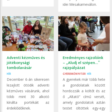
idei Mesakarneválon.
Adventi kézműves és
Eredményes rajzolóink
jótékonysági
– „Aludj el szépen…”
tombolavásár
rajzpályázat
HÍR
GYEREKKÖNYVTÁR
HÍR
December 6-án sikeresen
A gyerekek már több hete
lezajlott ötödik adventi
a gondolataik között
kézműves vásárunk, ahol
hordozzák a költőt és az
több mint 30 alkotó
ő „Altató” című versét,
kínálta portékáit az
amely gondolatok aztán
érdeklődőknek.
testet öltöttek egy-egy