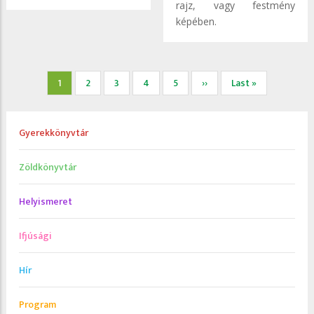
rajz, vagy festmény
képében.
Oldalszámozás
Jelenlegi
1
Page
2
Page
3
Page
4
Page
5
Következő
››
Utolsó
Last »
oldal
oldal
oldal
Gyerekkönyvtár
Zöldkönyvtár
Helyismeret
Ifjúsági
Hír
Program