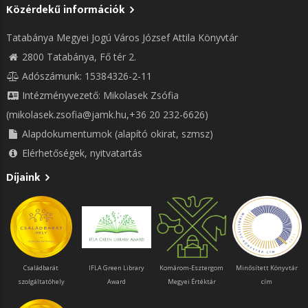
Közérdekű információk
Tatabánya Megyei Jogú Város József Attila Könyvtár
2800 Tatabánya, Fő tér 2.
Adószámunk: 15384326-2-11
Intézményvezető: Mikolasek Zsófia
(mikolasek.zsofia@jamk.hu,+36 20 232-6626)
Alapdokumentumok (alapító okirat, szmsz)
Elérhetőségek, nyitvatartás
Díjaink
Családbarát
IFLA Green Library
Komárom-Esztergom
Minősített Könyvtár
szolgáltatóhely
Award
Megyei Értéktár
cím