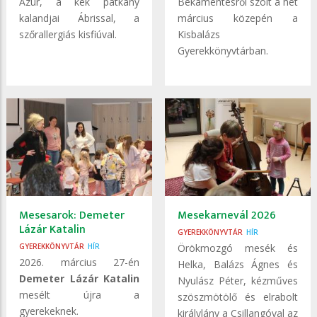
Azúr, a kék patkány
Békamentésről szólt a hét
kalandjai Ábrissal, a
március közepén a
szőrallergiás kisfiúval.
Kisbalázs
Gyerekkönyvtárban.
Mesesarok: Demeter
Mesekarnevál 2026
Lázár Katalin
GYEREKKÖNYVTÁR
HÍR
GYEREKKÖNYVTÁR
HÍR
Örökmozgó mesék és
2026. március 27-én
Helka, Balázs Ágnes és
Demeter Lázár Katalin
Nyulász Péter, kézműves
mesélt újra a
szöszmötölő és elrabolt
gyerekeknek.
királylány a Csillangóval az