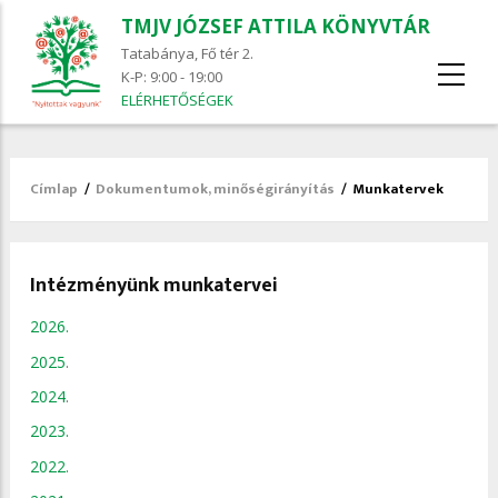
TMJV JÓZSEF ATTILA KÖNYVTÁR
Tatabánya, Fő tér 2.
K-P: 9:00 - 19:00
ELÉRHETŐSÉGEK
Címlap
/
Dokumentumok, minőségirányítás
/
Munkatervek
Morzsa
Intézményünk munkatervei
2026.
2025
.
2024
.
2023.
2022.