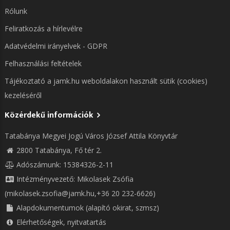
Rólunk
Feliratkozás a hírlevélre
Adatvédelmi irányelvek - GDPR
Felhasználási feltételek
Tájékoztató a jamk.hu weboldalakon használt sütik (cookies)
kezeléséről
Közérdekű információk
Tatabánya Megyei Jogú Város József Attila Könyvtár
2800 Tatabánya, Fő tér 2.
Adószámunk: 15384326-2-11
Intézményvezető: Mikolasek Zsófia
(mikolasek.zsofia@jamk.hu,+36 20 232-6626)
Alapdokumentumok (alapító okirat, szmsz)
Elérhetőségek, nyitvatartás