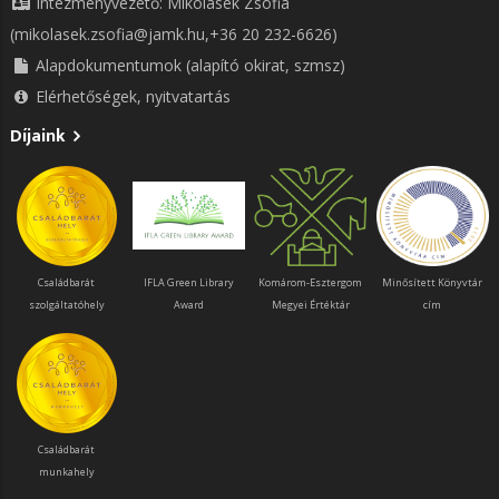
Intézményvezető: Mikolasek Zsófia
(mikolasek.zsofia@jamk.hu,+36 20 232-6626)
Alapdokumentumok (alapító okirat, szmsz)
Elérhetőségek, nyitvatartás
Díjaink
Családbarát
IFLA Green Library
Komárom-Esztergom
Minősített Könyvtár
szolgáltatóhely
Award
Megyei Értéktár
cím
Családbarát
munkahely