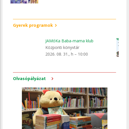
Gyerek programok
ama klub
Szerdai szöszmötölő
ár
Központi könyvtár
 – 10:00
Olvasópályázat