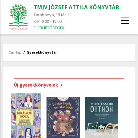
TMJV JÓZSEF ATTILA KÖNYVTÁR
Tatabánya, Fő tér 2.
K-P: 9:00 - 19:00
ELÉRHETŐSÉGEK
Címlap
/
Gyerekkönyvtár
Morzsa
Új gyerekkönyveink