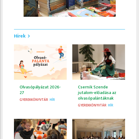
Hírek
Olvasópályázat 2026-
Csernik Szende
27
jutalom-előadása az
olvasópalántáknak
GYEREKKÖNYVTÁR
HÍR
GYEREKKÖNYVTÁR
HÍR