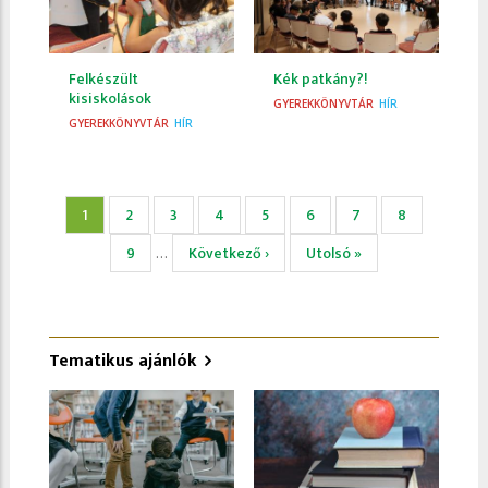
Felkészült
Kék patkány?!
kisiskolások
GYEREKKÖNYVTÁR
HÍR
GYEREKKÖNYVTÁR
HÍR
Oldalszámozás
Jelenlegi
1
Page
2
Page
3
Page
4
Page
5
Page
6
Page
7
Page
8
oldal
Page
9
Következő
Következő ›
Utolsó
Utolsó »
…
oldal
oldal
Tematikus ajánlók