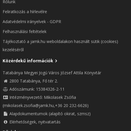
Rólunk
Feliratkozás a hírlevélre
Adatvédelmi irányelvek - GDPR
Felhasználási feltételek
Tájékoztató a jamk.hu weboldalakon használt sütik (cookies)
kezeléséről
Közérdekű információk
Tatabánya Megyei Jogú Város József Attila Könyvtár
2800 Tatabánya, Fő tér 2.
Adószámunk: 15384326-2-11
Intézményvezető: Mikolasek Zsófia
(mikolasek.zsofia@jamk.hu,+36 20 232-6626)
Alapdokumentumok (alapító okirat, szmsz)
Elérhetőségek, nyitvatartás