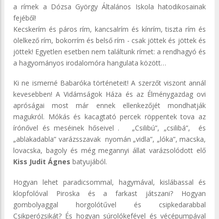
a rímek a Dózsa György Általános Iskola hatodikosainak
fejéből!
Kecskerím és páros rím, kancsalrím és kínrím, tiszta rím és
ölelkező rím, bokorrím és belső rím - csak jöttek és jöttek és
jöttek! Egyetlen esetben nem találtunk rímet: a rendhagyó és
a hagyományos irodalomóra hangulata között…
Ki ne ismerné Babaróka történeteit! A szerzőt viszont annál
kevesebben! A Vidámságok Háza és az Élménygazdag ovi
apróságai most már ennek ellenkezőjét mondhatják
magukról. Mókás és kacagtató percek röppentek tova az
írónővel és meséinek hőseivel . „Csilibú”, „csilibá”, és
„ablakadabla” varázsszavak nyomán „vidla”, „lóka”, macska,
lovacska, bagoly és még megannyi állat varázsolódott elő
Kiss Judit Ágnes
batyujából.
Hogyan lehet paradicsommal, hagymával, kislábassal és
klopfolóval Piroska és a farkast játszani? Hogyan
gombolyaggal horgolótűvel és csipkedarabbal
Csikperózsikát? És hogyan súrolókefével és vécépumpával