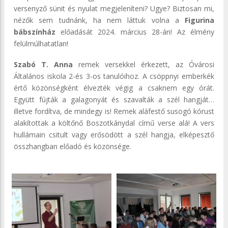
versenyző sünit és nyulat megjeleníteni? Ugye? Biztosan mi,
nézők sem tudnánk, ha nem láttuk volna a
Figurina
bábszínház
előadását 2024. március 28-án! Az élmény
felülmúlhatatlan!
Szabó T. Anna
remek versekkel érkezett, az Óvárosi
Általános iskola 2-és 3-os tanulóihoz. A csöppnyi emberkék
értő közönségként élvezték végig a csaknem egy órát.
Együtt fújták a galagonyát és szavalták a szél hangját…
illetve fordítva, de mindegy is! Remek aláfestő susogó kórust
alakítottak a költőnő Boszotkánydal című verse alá! A vers
hullámain csitult vagy erősödött a szél hangja, elképesztő
összhangban előadó és közönsége.