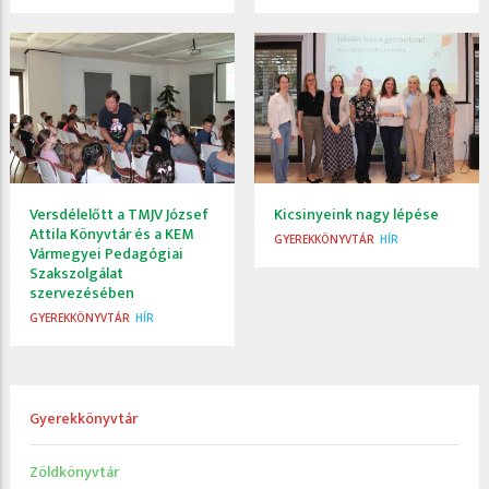
Versdélelőtt a TMJV József
Kicsinyeink nagy lépése
Attila Könyvtár és a KEM
GYEREKKÖNYVTÁR
HÍR
Vármegyei Pedagógiai
Szakszolgálat
szervezésében
GYEREKKÖNYVTÁR
HÍR
Gyerekkönyvtár
Zöldkönyvtár