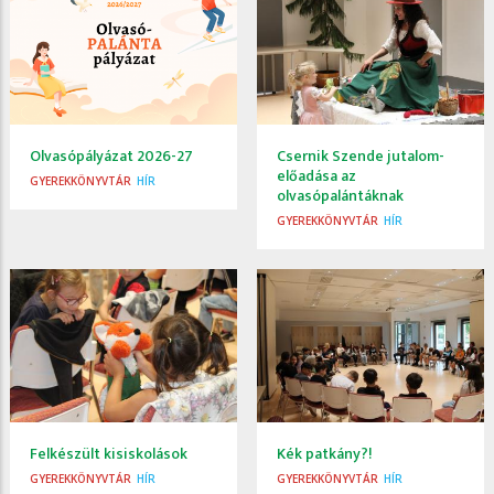
Olvasópályázat 2026-27
Csernik Szende jutalom-
előadása az
GYEREKKÖNYVTÁR
HÍR
olvasópalántáknak
GYEREKKÖNYVTÁR
HÍR
Felkészült kisiskolások
Kék patkány?!
GYEREKKÖNYVTÁR
HÍR
GYEREKKÖNYVTÁR
HÍR