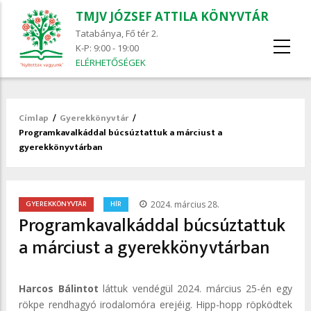
TMJV JÓZSEF ATTILA KÖNYVTÁR
Tatabánya, Fő tér 2.
K-P: 9:00 - 19:00
ELÉRHETŐSÉGEK
Címlap
/
Gyerekkönyvtár
/
Morzsa
Programkavalkáddal búcsúztattuk a márciust a
gyerekkönyvtárban
/
GYEREKKÖNYVTÁR
HÍR
2024. március 28.
Programkavalkáddal búcsúztattuk
a márciust a gyerekkönyvtárban
Harcos Bálintot
láttuk vendégül 2024. március 25-én egy
rökpe rendhagyó irodalomóra erejéig. Hipp-hopp röpködtek