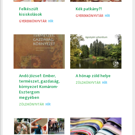
Felkészült
Kék patkány?!
kisiskolások
GYEREKKÖNYVTÁR
HÍR
GYEREKKÖNYVTÁR
HÍR
Andó József: Ember,
A hónap zöld helye
természet, gazdaság,
ZÖLDKÖNYVTÁR
HÍR
környezet Komárom-
Esztergom
megyében
ZÖLDKÖNYVTÁR
HÍR