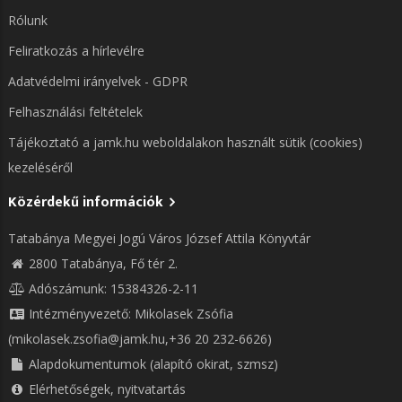
Rólunk
Feliratkozás a hírlevélre
Adatvédelmi irányelvek - GDPR
Felhasználási feltételek
Tájékoztató a jamk.hu weboldalakon használt sütik (cookies)
kezeléséről
Közérdekű információk
Tatabánya Megyei Jogú Város József Attila Könyvtár
2800 Tatabánya, Fő tér 2.
Adószámunk: 15384326-2-11
Intézményvezető: Mikolasek Zsófia
(mikolasek.zsofia@jamk.hu,+36 20 232-6626)
Alapdokumentumok (alapító okirat, szmsz)
Elérhetőségek, nyitvatartás