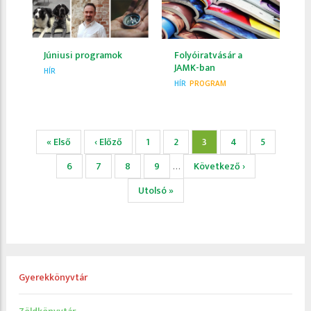
Júniusi programok
Folyóiratvásár a
JAMK-ban
HÍR
HÍR
PROGRAM
Oldalszámozás
Első
« Első
Előző
‹ Előző
Page
1
Page
2
Jelenlegi
3
Page
4
Page
5
oldal
oldal
oldal
Page
6
Page
7
Page
8
Page
9
Következő
Következő ›
…
oldal
Utolsó
Utolsó »
oldal
Gyerekkönyvtár