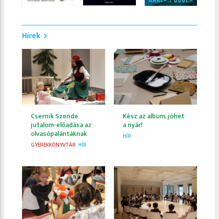
Hírek
Csernik Szende
Kész az album, jöhet
jutalom-előadása az
a nyár!
olvasópalántáknak
HÍR
GYEREKKÖNYVTÁR
HÍR