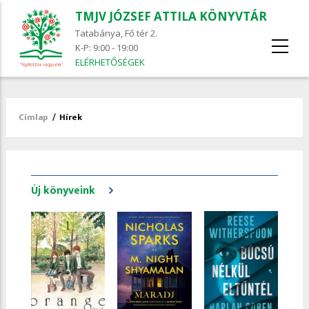
TMJV JÓZSEF ATTILA KÖNYVTÁR
Tatabánya, Fő tér 2.
K-P: 9:00 - 19:00
ELÉRHETŐSÉGEK
Címlap
/
Hírek
Morzsa
Új könyveink